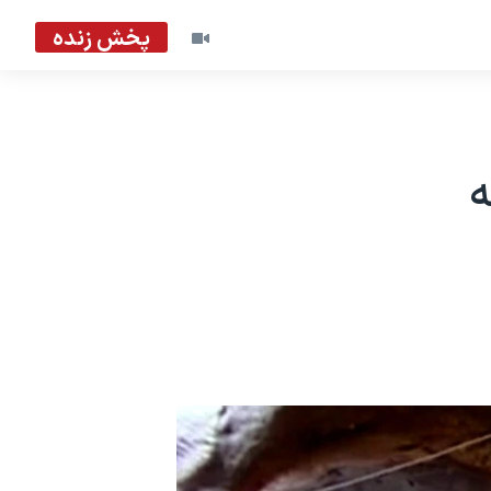
پخش زنده
ه