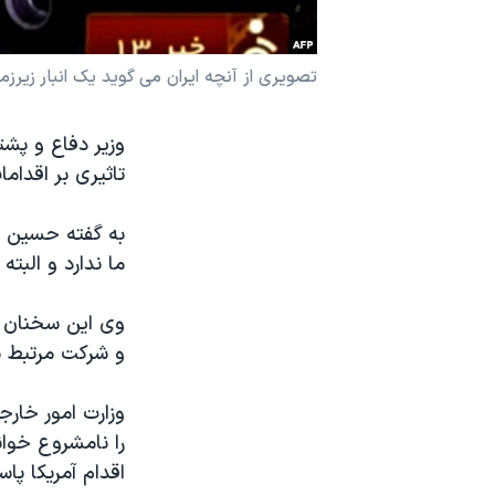
نرگس محمدی برنده جایزه نوبل صلح
همایش محافظه‌کاران آمریکا «سی‌پک»
تصویری از آنچه ایران می گوید یک انبار زیرز
صفحه‌های ویژه
وزیر دفاع و پشت
سفر پرزیدنت ترامپ به چین
تاثیری بر اقدامات
به گفته حسین د
ما ندارد و البت
وی این سخنان را
و شرکت مرتبط با
وزارت امور خارجه
را نامشروع خوان
اقدام آمریکا پا