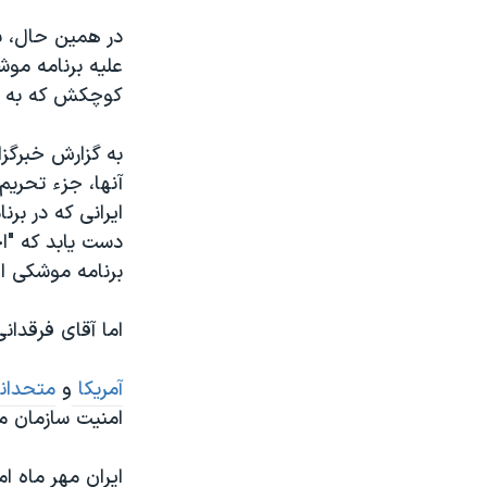
در همین حال، به
علیه برنامه موش
کوچکش که به گف
به گزارش خبرگز
آنها، جزء تحریم
ایرانی که در بر
دست یابد که "ا
برنامه موشکی ای
اما آقای فرقدان
آمریکا
و
متحدا
امنیت سازمان م
ایران مهر ماه 