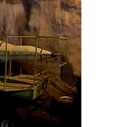
مستندها
فرهنگ و زندگی
حقوق شهروندی
انتخابات ریاست جمهوری آمریکا ۲۰۲۴
اقتصادی
حمله جمهوری اسلامی به اسرائیل
رمز مهسا
علم و فناوری
اسرائیل در جنگ
ورزش زنان در ایران
گالری عکس
اعتراضات زن، زندگی، آزادی
آرشیو پخش زنده
مجموعه مستندهای دادخواهی
تریبونال مردمی آبان ۹۸
دادگاه حمید نوری
چهل سال گروگان‌گیری
قانون شفافیت دارائی کادر رهبری ایران
اعتراضات مردمی آبان ۹۸
اسرائیل در جنگ