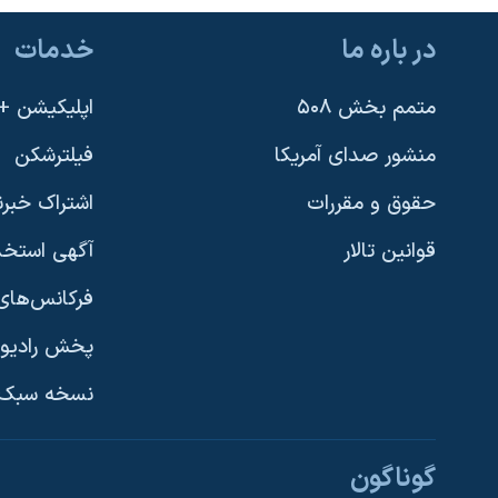
در باره ما
خدمات
متمم بخش ۵۰۸
اپلیکیشن +VOA
منشور صدای آمریکا
فیلترشکن
حقوق و مقررات
اشتراک خبرن
قوانین تالار
آگهی استخد
فرکانس‌های 
پخش رادیو
یادگیری زبان انگلیسی
نسخه سبک 
دنبال کنید
گوناگون