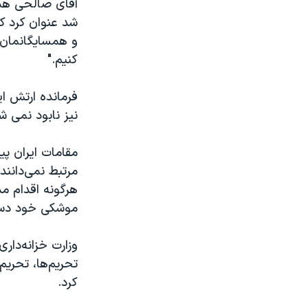
آقای صالحی همچن
شد عنوان کرد که
و همسایگانمان ن
کنیم."
فرمانده ارتش ای
نیز نابود نمی ش
مقامات ایران پی
مرتبط نمی‌دانند
هرگونه اقدام مد
موشکی خود دس
تحریم‌ها، تحری
کرد.