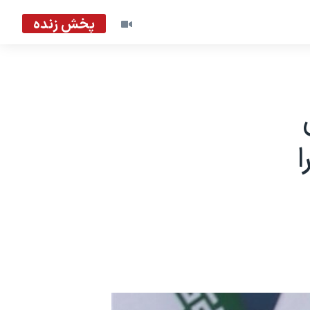
پخش زنده
ا