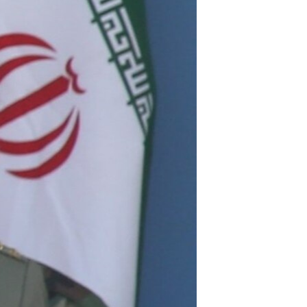
مستندها
فرهنگ و زندگی
حقوق شهروندی
انتخابات ریاست جمهوری آمریکا ۲۰۲۴
اقتصادی
حمله جمهوری اسلامی به اسرائیل
رمز مهسا
علم و فناوری
اسرائیل در جنگ
ورزش زنان در ایران
گالری عکس
اعتراضات زن، زندگی، آزادی
آرشیو پخش زنده
مجموعه مستندهای دادخواهی
تریبونال مردمی آبان ۹۸
دادگاه حمید نوری
چهل سال گروگان‌گیری
قانون شفافیت دارائی کادر رهبری ایران
اعتراضات مردمی آبان ۹۸
اسرائیل در جنگ