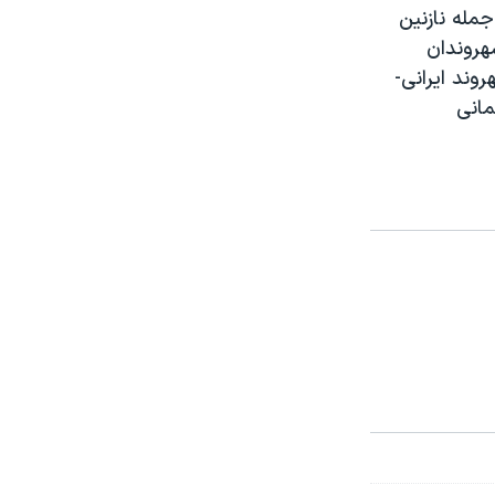
مله نازنین
هروندان
ند ایرانی-‌
مانی