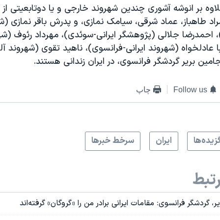
وه بر انوشه آشوری چندین شهروند خارجی و یا دوتابعیتی از ج
راد طاهباز، عماد شرقی، سیامک نمازی، و پدرش باقر نمازی (ش
)، احمدرضا جلالی (پژوهشگر ایرانی-سوئدی)، ‌مهرداد رئوف (شهرو
یبا عادلخواه (شهروند ایرانی-فرانسوی)، ناهید تقوی (شهروند آل
بنجامین بریر گردشگر فرانسوی، در ایران زندانی هستند.
Follow us
چاپ
زيده‌ها
ايران
سرخط خبرها
تبط
، گردشگر فرانسوی: مقامات ایرانی برادر من را «گروگان» گرفته‌اند