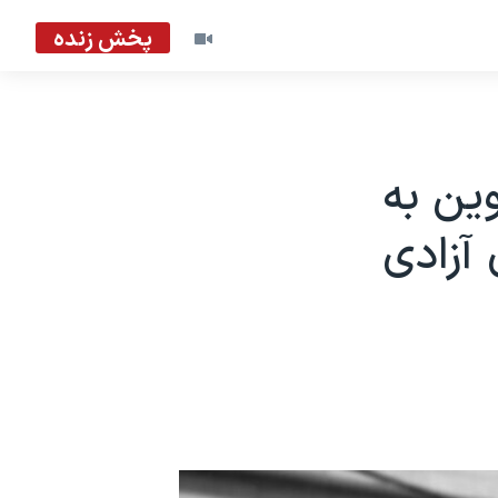
پخش زنده
وین به
 آزادی