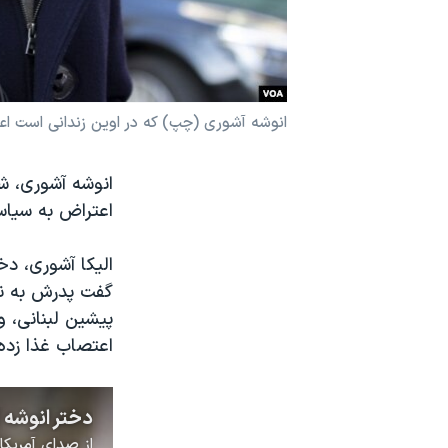
نرگس محمدی برنده جایزه نوبل صلح
همایش محافظه‌کاران آمریکا «سی‌پک»
صفحه‌های ویژه
انوشه آشوری (چپ) که در اوین زندانی است اعلا
سفر پرزیدنت ترامپ به چین
اعتراض به سیاس
الیکا آشوری، دخ
گفت پدرش به نشا
پیشین لبنانی، و
اعتصاب غذا زده‌
از
صدای آمریکا