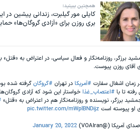
همچنین ببینید:
کایلی مور گیلبرت، زندانی پیشین در ایران
بری روزن برای «آزادی گروگان‌ها» حمای
ید برزگر، روزنامه‌نگار و فعال سیاسی، در اعتراض به «قتل» ب
 آقای روزن پیوست.
در زمان اشغال سفارت
#آمریکا
در تهران
#گروگان
گرفته شده بود،
رفته تا با
#اعتصاب_غذا
خواستار این شود که آزادی گروگان‌ها
شید برزگر، نویسنده و روزنامه‌نگار هم در اعتراض به «قتل»
#
ی او پیوسته است
pic.twitter.com/mWplBNDijz
January 20, 2022