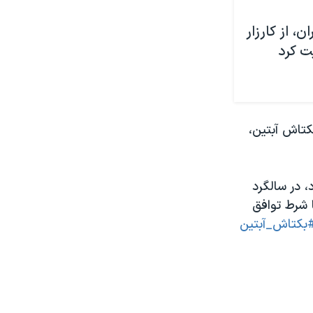
، از کارزار
ت کرد
کتاش آبتین،
 در سالگرد
 شرط توافق
بکتاش_آبتین