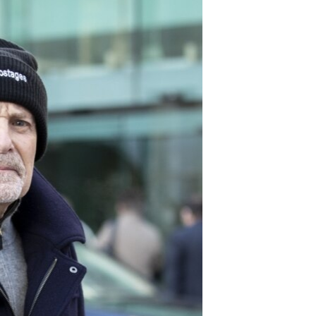
مستندها
فرهنگ و زندگی
حقوق شهروندی
انتخابات ریاست جمهوری آمریکا ۲۰۲۴
اقتصادی
حمله جمهوری اسلامی به اسرائیل
رمز مهسا
علم و فناوری
اسرائیل در جنگ
ورزش زنان در ایران
گالری عکس
اعتراضات زن، زندگی، آزادی
آرشیو پخش زنده
مجموعه مستندهای دادخواهی
تریبونال مردمی آبان ۹۸
دادگاه حمید نوری
چهل سال گروگان‌گیری
قانون شفافیت دارائی کادر رهبری ایران
اعتراضات مردمی آبان ۹۸
اسرائیل در جنگ