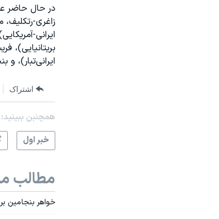
در حال حاضر علا
زاغری-رتکلیف، م
ایرانی-آمریکایی
بریتانیایی)، فر
ایرانی‌تبار)، و 
اشتراک
همچنبن ببینید:
خبر اول
گ
مطالب مر
خواهر بنجامين بریر