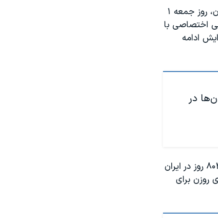
پس از آقای روزن، نزار زکا شهروند لبنانی مقیم آمریکا و از زندانیان سابق در ایران، روز جمعه ١
یی اختصاصی با
ایش ادامه
ن‌ها در
کایلی گیلبرت مور، استاد دانشگاه استرالیایی-بریتانیایی که به اتهام جاسوسی ۸۰۴ روز در ایران
ی روزن برای