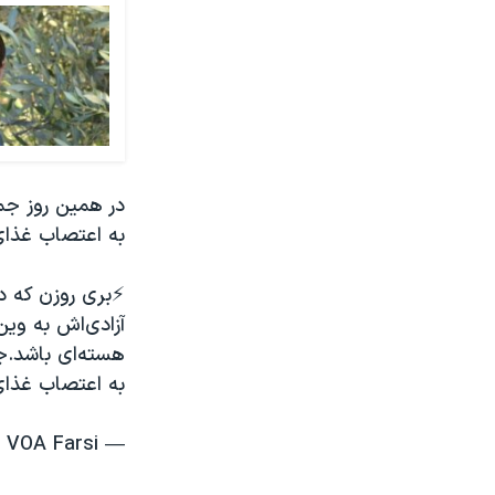
در همین روز جمش
به اعتصاب غذای
⚡️بری روزن که 
آزادی‌اش به وین 
هسته‌ای باشد.جم
به اعتصاب غذا
— VOA Farsi صدای آمریکا (@VOAIran)