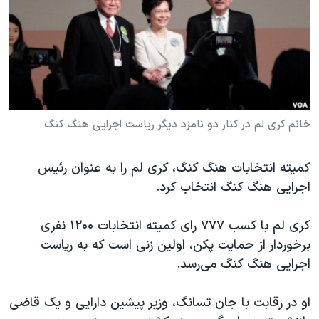
دنبال کنید
مستندها
فرهنگ و زندگی
حقوق شهروندی
انتخابات ریاست جمهوری آمریکا ۲۰۲۴
اقتصادی
حمله جمهوری اسلامی به اسرائیل
رمز مهسا
علم و فناوری
زبانهای مختلف
اسرائیل در جنگ
ورزش زنان در ایران
خانم کری لم در کنار دو نامزد دیگر ریاست اجرایی هنگ کنگ
گالری عکس
اعتراضات زن، زندگی، آزادی
کمیته انتخابات هنگ کنگ، کری لم را به عنوان رئیس
آرشیو پخش زنده
مجموعه مستندهای دادخواهی
اجرایی هنگ کنگ انتخاب کرد.
تریبونال مردمی آبان ۹۸
دادگاه حمید نوری
کری لم با کسب ۷۷۷ رای کمیته انتخابات ۱۲۰۰ نفری
برخوردار از حمایت پکن، اولین زنی است که به ریاست
چهل سال گروگان‌گیری
اجرایی هنگ کنگ می‌رسد.
قانون شفافیت دارائی کادر رهبری ایران
اعتراضات مردمی آبان ۹۸
او در رقابت با جان تسانگ، وزیر پیشین دارایی و یک قاضی