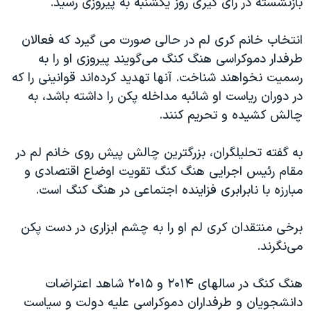
بازنشسته در رای گیری روز یکشنبه به پیروزی رسید.
اسرائیل در جنگ
نرگس محمدی برنده جایزه نوبل صلح
انتخاب خانم کری لم در حالی صورت می گیرد که فعالان
همایش محافظه‌کاران آمریکا «سی‌پک»
طرفدار دموکراسی هنگ کنگ می‌گویند پیروزی او را به
رسمیت نخواهند شناخت. آنها تهدید کرده‌اند قوانینی را که
صفحه‌های ویژه
در دوران ریاست او شائبه مداخله پکن را داشته باشد، به
سفر پرزیدنت ترامپ به چین
چالش کشیده و تحریم کنند.
به گفته تحلیلگران، بزرگترین چالش پیش روی خانم لم در
مقام رئیس اجرایی هنگ کنگ تقویت اوضاع اقتصادی و
مبارزه با نابرابری فزاینده اجتماعی در هنگ کنگ است.
برخی منتقدان کری لم او را به چشم ابزاری در دست پکن
می‌نگرند.
هنگ کنگ در سالهای ۲۰۱۴ و ۲۰۱۵ شاهد اعتراضات
دانشجویان و طرفداران دموکراسی علیه دولت و سیاست