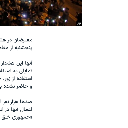
نرگس محمدی برنده جایزه نوبل صلح
همایش محافظه‌کاران آمریکا «سی‌پک»
صفحه‌های ویژه
سفر پرزیدنت ترامپ به چین
معترضان در هنگ
پنجشنبه از مقام
آنها این هشدار 
تمایلی به استفا
استفاده از زور،
و حاضر نشده با 
صدها هزار نفر 
«جمهوری خلق چ