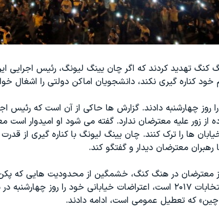
 کنگ تهدید کردند که اگر چان يينگ ليونگ، رئیس اجرایی این 
 خود کناره گیری نکند، دانشجویان اماکن دولتی را اشغال خواه
را روز چهارشنبه دادند. گزارش ها حاکی از آن است که رئیس ا
ده از زور علیه معترضان ندارد. گفته می شود او امیدوار است 
 خیابان ها را ترک کنند. چان يينگ ليونگ با کناره گیری از قدر
رهبران معترضان دیدار و گفتگو کند.
از معترضان در هنگ کنگ، خشمگین از محدودیت‌ هایی که پکن
اعمال آنها در انتخابات ۲۰۱۷ است، اعتراضات خیابانی خود را روز چهارشنبه 
ین» که تعطیل عمومی است، ادامه دادند.