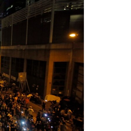
مستندها
فرهنگ و زندگی
حقوق شهروندی
انتخابات ریاست جمهوری آمریکا ۲۰۲۴
اقتصادی
حمله جمهوری اسلامی به اسرائیل
رمز مهسا
علم و فناوری
اسرائیل در جنگ
ورزش زنان در ایران
گالری عکس
اعتراضات زن، زندگی، آزادی
آرشیو پخش زنده
مجموعه مستندهای دادخواهی
تریبونال مردمی آبان ۹۸
دادگاه حمید نوری
چهل سال گروگان‌گیری
قانون شفافیت دارائی کادر رهبری ایران
اعتراضات مردمی آبان ۹۸
اسرائیل در جنگ