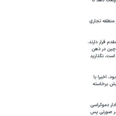
فرصت دهد تا
 منطقه تجاری
م قرار دارند.
چين در ذهن
است، نگذاريد
، اخیرا با
نبش برخاسته
دار دموکراسی
در صورتی پس