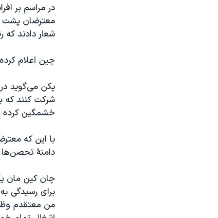
در مراسم بر افر
معترضان پشت خود
شعار دادند که 
چین اعلام کرده 
شرکت کنند که ب
خشمگین کرده 
با اين که معترض
دامنۀ تحصن‌ها 
چان کين مان ي
برای رسیدگی به
من معتقدم وظيف