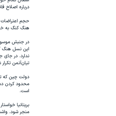
اشغال تمام خوا
درباره اصلاح ق
حجم اعتراضات خ
هنگ کنگ به خاط
در جنبش موسوم 
این نسل هنگ کن
ندارد. در جای ج
تيان‌آنمن تکرار 
دولت چين که تا
محدود کردن دست
است.
بریتانیا خواستا
منجر شود. واشن