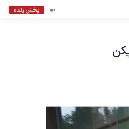
پخش زنده
پکن