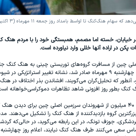
 تا اواسط بامداد روز جمعه ۱۱ مهرماه (۳ اکتبر) ۷۲ پوئن افت کرده بود
 خیابان، خسته اما مصمم، همبستگی خود را با مردم هنگ کنگ
ت پکن در اراده آنها خللی وارد نياورده است.
ملی چین از مسافرت گروه‌های توريستی چينی به هنگ کنگ جلو
اين حکم که روز چهارشنبه ۹ مهرماه صادر شد، نشانه تغییر استراتژیکی در
، آنطور که تحلیل‌گران می‌گويند، افشاندن بذر اختلاف در هنگ
 کنگ بطور روز افزونی شاهد تظاهرات دموکراسی‌خواهانه است
هر سال بیش از ۴۰ میلیون از شهروندان سرزمين اصلی چين برای ديدن هنگ
 بزرگترین گروه بازدیدکننده از هنگ کنگ را تشکيل می‌دهند. مدی
شگری، جوزف تونگ، در اين رابطه می‌گويد، در حالی‌که گردش
اس سعی می‌کنند طرف هنگ کنگ نيايند، اعلام روز چهارشنبه ض