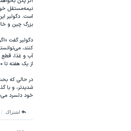
اگر پکن بخواهد 
نیمه‌مستقل خود
است. دگولير اي
بزرگ چين و خال
دگولير گفت «اگر
کنند، می‌توانست
آب و غذا، قطع 
از يک هفته تا ۱۰ روز بپرسند، خب، حالا بفرمائيد ببينيم چقدر استقلال می‌خواهید؟»
در حالی که بحث 
شديدتر، و با گذ
خود دلسرد می‌ش
اشتراک