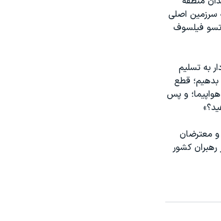
دان منطقه
ه سرزمین اصلی
 تسو فيلسوف
ر به تسلیم
 بدهيم؛ قطع
هواپيما؛ و پس
 و معترضان
 رهبران کشور