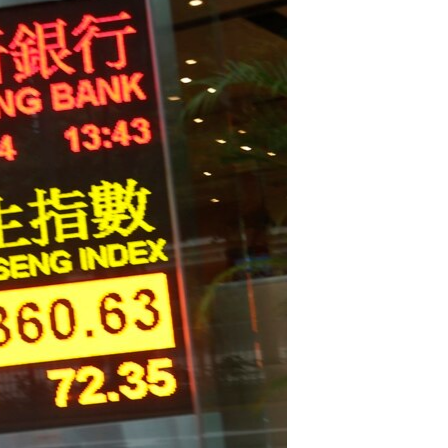
مستندها
فرهنگ و زندگی
حقوق شهروندی
انتخابات ریاست جمهوری آمریکا ۲۰۲۴
اقتصادی
حمله جمهوری اسلامی به اسرائیل
رمز مهسا
علم و فناوری
اسرائیل در جنگ
ورزش زنان در ایران
گالری عکس
اعتراضات زن، زندگی، آزادی
آرشیو پخش زنده
مجموعه مستندهای دادخواهی
تریبونال مردمی آبان ۹۸
دادگاه حمید نوری
چهل سال گروگان‌گیری
قانون شفافیت دارائی کادر رهبری ایران
اعتراضات مردمی آبان ۹۸
اسرائیل در جنگ