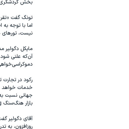
بخش گردشگری 
اما با توجه به ا
نيست، تورهای مس
مایکل دگولير م
آن‌که علنی شود
دموکراسی‌خواهی
رکود در تجارت 
خدمات خواهد شد
جهانی نسبت به
بازار هنگ‌سنگ Hang Seng.
آقای دگولير گفت
روزافزون، به تدر