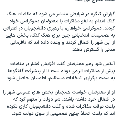
اسرائیل در جنگ
نرگس محمدی برنده جایزه نوبل صلح
گزارش کنگره در شرایطی منتشر می شود که مقامات هنگ
همایش محافظه‌کاران آمریکا «سی‌پک»
کنگ اقدام به لغو مذاکرات با معترضان دموکراسی خواه
کردند. دموکراسی خواهان، با رهبری دانشجویان در اعتراض
صفحه‌های ویژه
به تصمیمات انتخاباتی چین برای هنگ کنگ، بخش هایی
سفر پرزیدنت ترامپ به چین
از این شهر را اشغال کردند و وعده داده اند که نافرمانی
مدنی را گسترش دهند.
آلکس شو، رهبر معترضان گفت افزایش فشار بر مقامات
پیش از مذاکرات الزامی بوده است تا از پیشرفت گفتگوها
به سمت برگزاری انتخابات مستقیم، اطمینان حاصل شود.
او از معترضان خواست همچنان بخش های عمومی شهر را
در اشغال خود داشته باشند. شو دولت را متهم کرد که
باعث توقت مذاکرات شده و گفت دانشجویان کاری نکرده
اند که باعث اتخاذ چنین تصمیمی از سوی دولت شود.