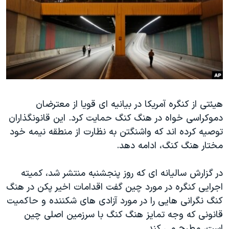
دنبال کنید
مستندها
فرهنگ و زندگی
حقوق شهروندی
انتخابات ریاست جمهوری آمریکا ۲۰۲۴
اقتصادی
حمله جمهوری اسلامی به اسرائیل
رمز مهسا
علم و فناوری
زبانهای مختلف
اسرائیل در جنگ
ورزش زنان در ایران
گالری عکس
اعتراضات زن، زندگی، آزادی
هیئتی از کنگره آمریکا در بیانیه ای قویا از معترضان
دموکراسی خواه در هنگ کنگ حمایت کرد. این قانونگذاران
آرشیو پخش زنده
مجموعه مستندهای دادخواهی
توصیه کرده اند که واشنگتن به نظارت از منطقه نیمه خود
تریبونال مردمی آبان ۹۸
مختار هنگ کنگ، ادامه دهد.
دادگاه حمید نوری
در گزارش سالیانه ای که روز پنجشنبه منتشر شد، کمیته
چهل سال گروگان‌گیری
اجرایی کنگره در مورد چین گفت اقدامات اخیر پکن در هنگ
قانون شفافیت دارائی کادر رهبری ایران
کنگ نگرانی هایی را در مورد آزادی های شکننده و حاکمیت
اعتراضات مردمی آبان ۹۸
قانونی که وجه تمایز هنگ کنگ با سرزمین اصلی چین
است، مطرح می کند.