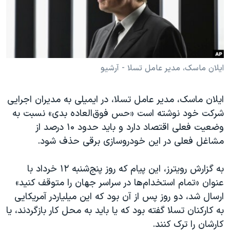
دنبال کنید
مستندها
فرهنگ و زندگی
حقوق شهروندی
انتخابات ریاست جمهوری آمریکا ۲۰۲۴
اقتصادی
حمله جمهوری اسلامی به اسرائیل
رمز مهسا
علم و فناوری
ایلان ماسک، مدیر عامل تسلا - آرشیو
زبانهای مختلف
اسرائیل در جنگ
ورزش زنان در ایران
ایلان ماسک، مدیر عامل تسلا، در ایمیلی به مدیران اجرایی
گالری عکس
اعتراضات زن، زندگی، آزادی
شرکت خود نوشته است «حس فوق‌العاده بدی» نسبت به
آرشیو پخش زنده
مجموعه مستندهای دادخواهی
وضعیت فعلی اقتصاد دارد و باید حدود ۱۰ درصد از
مشاغل فعلی در این خودروسازی برقی حذف شود.
تریبونال مردمی آبان ۹۸
دادگاه حمید نوری
به گزارش رویترز، این پیام که روز پنج‌شنبه ۱۲ خرداد با
چهل سال گروگان‌گیری
عنوان «تمام استخدام‌ها در سراسر جهان را متوقف کنید»
ارسال شد، دو روز پس از آن بود که این میلیاردر آمریکایی
قانون شفافیت دارائی کادر رهبری ایران
به کارکنان تسلا گفته بود که یا باید به محل کار بازگردند، یا
اعتراضات مردمی آبان ۹۸
کارشان را ترک کنند.