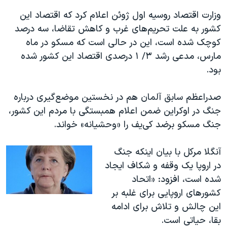
اسرائیل در جنگ
وزارت اقتصاد روسیه اول ژوئن اعلام‌ کرد که اقتصاد این
نرگس محمدی برنده جایزه نوبل صلح
کشور به علت تحریم‌های غرب و کاهش تقاضا، سه درصد
همایش محافظه‌کاران آمریکا «سی‌پک»
کوچک شده ‌است، این در حالی است که مسکو در ماه
مارس، مدعی رشد ۳/ ۱ درصدی اقتصاد این کشور شده
صفحه‌های ویژه
‌بود.
سفر پرزیدنت ترامپ به چین
صدراعظم سابق آلمان هم در نخستین موضع‌گیری درباره
جنگ در اوکراین ضمن اعلام همبستگی با مردم این کشور،
جنگ مسکو برضد کی‌یف را «وحشیانه» خواند.
آنگلا مرکل با بیان اینکه جنگ
در اروپا یک وقفه و شکاف ایجاد
شده است، افزود: «اتحاد
کشورهای اروپایی برای غلبه بر
این چالش و تلاش برای ادامه
بقا، حیاتی است.