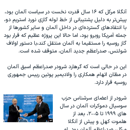
آنگلا مرکل که ۱۶ سال قدرت نخست در سیاست آلمان بود،
پیش‌تر به دلیل پشتیبانی از خط لوله گازی نورد استریم دو،
با انتقادهای گسترده‌ای در داخل آلمان و سایر کشورها از
جمله آمریکا روبرو بود، اما حالا این پروژه عظیم که قرار بود
گاز روسیه را مستقیما به آلمان منتقل کند،با دستور اولاف
شولتس، صدراعظم جدید آلمان، متوقف شده ‌است.
این در حالی‌ است که گرهارد شرودر صدر‌اعظم اسبق آلمان
در مظان اتهام همکاری را ولادیمیر پوتین رییس جمهوری
روسیه قرار دارد.
شرودر از اعضای سرشناس حزب
سوسیال دموکرات آلمان در سال
های ۱٩٩٩ تا ۲٠٠۵، بعد از
هلموت کهل و پیش از آنگلا
مرکل، صدراعظم آلمان بود. او