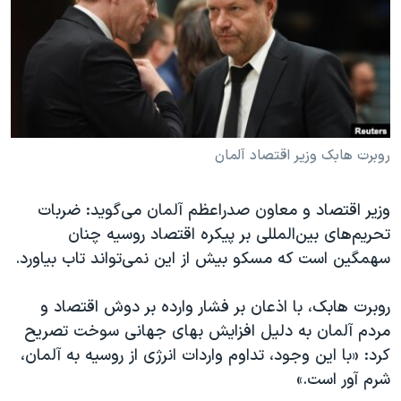
دنبال کنید
مستندها
فرهنگ و زندگی
حقوق شهروندی
انتخابات ریاست جمهوری آمریکا ۲۰۲۴
اقتصادی
حمله جمهوری اسلامی به اسرائیل
رمز مهسا
علم و فناوری
زبانهای مختلف
اسرائیل در جنگ
ورزش زنان در ایران
روبرت هابک وزیر اقتصاد آلمان
گالری عکس
اعتراضات زن، زندگی، آزادی
وزیر اقتصاد و معاون صدراعظم آلمان می‌گوید: ضربات
آرشیو پخش زنده
مجموعه مستندهای دادخواهی
تحریم‌های بین‌المللی بر پیکره اقتصاد روسیه چنان
تریبونال مردمی آبان ۹۸
سهمگین است که مسکو بیش از این نمی‌تواند تاب بیاورد.
دادگاه حمید نوری
روبرت هابک، با اذعان بر فشار وارده بر دوش اقتصاد و
چهل سال گروگان‌گیری
مردم آلمان به دلیل افزایش بهای جهانی سوخت تصریح‌
قانون شفافیت دارائی کادر رهبری ایران
کرد: «با این وجود، تداوم واردات انرژی از روسیه به آلمان،
اعتراضات مردمی آبان ۹۸
شرم آور است.»