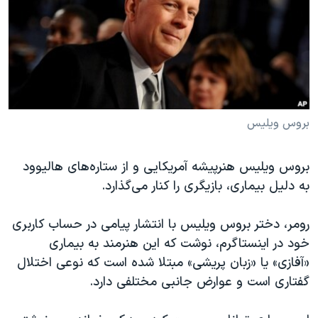
دنبال کنید
مستندها
فرهنگ و زندگی
حقوق شهروندی
انتخابات ریاست جمهوری آمریکا ۲۰۲۴
اقتصادی
حمله جمهوری اسلامی به اسرائیل
رمز مهسا
علم و فناوری
زبانهای مختلف
اسرائیل در جنگ
ورزش زنان در ایران
بروس ویلیس
گالری عکس
اعتراضات زن، زندگی، آزادی
بروس ویلیس هنرپیشه آمریکایی و از ستاره‌های هالیوود
آرشیو پخش زنده
مجموعه مستندهای دادخواهی
به دلیل بیماری، بازیگری را کنار می‌گذارد.
تریبونال مردمی آبان ۹۸
دادگاه حمید نوری
رومر، دختر بروس ویلیس با انتشار پیامی در حساب کاربری
خود در اینستاگرم، نوشت که این هنرمند به بیماری
چهل سال گروگان‌گیری
«آفازی» یا «زبان پریشی» مبتلا شده است که نوعی اختلال
قانون شفافیت دارائی کادر رهبری ایران
گفتاری است و عوارض جانبی مختلفی دارد.
اعتراضات مردمی آبان ۹۸