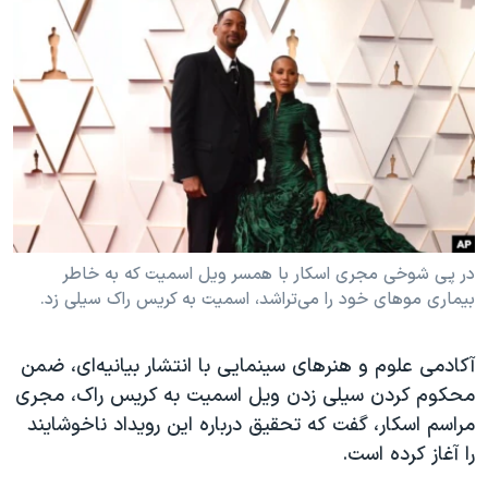
دنبال کنید
مستندها
فرهنگ و زندگی
حقوق شهروندی
انتخابات ریاست جمهوری آمریکا ۲۰۲۴
اقتصادی
حمله جمهوری اسلامی به اسرائیل
رمز مهسا
علم و فناوری
زبانهای مختلف
اسرائیل در جنگ
ورزش زنان در ایران
گالری عکس
اعتراضات زن، زندگی، آزادی
آرشیو پخش زنده
مجموعه مستندهای دادخواهی
در پی شوخی مجری اسکار با همسر ویل اسمیت که به خاطر
تریبونال مردمی آبان ۹۸
بیماری موهای خود را می‌تراشد، اسمیت به کریس راک سیلی زد.
دادگاه حمید نوری
آکادمی علوم و هنرهای سینمایی با انتشار بیانیه‌ای، ضمن
چهل سال گروگان‌گیری
محکوم کردن سیلی زدن ویل اسمیت به کریس راک، مجری
قانون شفافیت دارائی کادر رهبری ایران
مراسم اسکار، گفت که تحقیق درباره این رویداد ناخوشایند
را آغاز کرده است.
اعتراضات مردمی آبان ۹۸