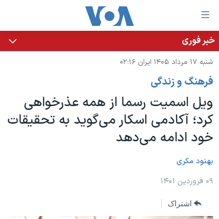
ینکهای
ابل
سترسی
خبر فوری
خانه
هش
شنبه ۱۷ مرداد ۱۴۰۵ ایران ۰۲:۱۶
نسخه سبک وب‌سایت
ه
فرهنگ و زندگی
حتوای
موضوع ها
صلی
ویل اسمیت رسما از همه عذرخواهی
برنامه های تلویزیونی
ایران
هش
کرد؛ آکادمی اسکار می‌گوید به تحقیقات
جدول برنامه ها
ه
آمریکا
خود ادامه می‌دهد
فحه
صفحه‌های ویژه
جهان
صلی
فرکانس‌های صدای آمریکا
ورزشی
جام جهانی ۲۰۲۶
بهنود مکری
هش
پخش رادیویی
ه
گزیده‌ها
عملیات خشم حماسی
۰۹ فروردین ۱۴۰۱
ستجو
۲۵۰سالگی آمریکا
ویژه برنامه‌ها
یادگیری زبان انگلیسی
اشتراک
ویدیوها
بایگانی برنامه‌های تلویزیونی