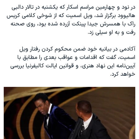
اسرائیل در جنگ
در نود و چهارمین مراسم اسکار که یکشنبه در تالار دالبی
نرگس محمدی برنده جایزه نوبل صلح
هالیوود برگزار شد، ویل اسمیت که از شوخی کلامی کریس
راک با همسرش جیدا پینکت آزرده شده بود، روی صحنه
همایش محافظه‌کاران آمریکا «سی‌پک»
رفت و به او سیلی زد.
صفحه‌های ویژه
سفر پرزیدنت ترامپ به چین
آکادمی در بیانیه خود ضمن محکوم کردن رفتار ویل
اسمیت، گفت که اقدامات و عواقب بعدی را مطابق با
آیین‌نامه این نهاد هنری، و قوانین ایالت کالیفرنیا بررسی
خواهد کرد.