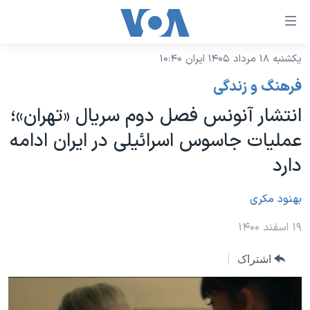
ینکهای
ابل
سترسی
یکشنبه ۱۸ مرداد ۱۴۰۵ ایران ۱۰:۴۰
خانه
هش
فرهنگ و زندگی
نسخه سبک وب‌سایت
ه
انتشار آنونس فصل دوم‌ سریال «تهران»؛
حتوای
موضوع ها
عملیات جاسوس اسرائیلی در ایران ادامه
صلی
برنامه های تلویزیونی
ایران
هش
دارد
جدول برنامه ها
ه
آمریکا
فحه
صفحه‌های ویژه
بهنود مکری
جهان
صلی
فرکانس‌های صدای آمریکا
ورزشی
جام جهانی ۲۰۲۶
۱۹ اسفند ۱۴۰۰
هش
پخش رادیویی
ه
گزیده‌ها
عملیات خشم حماسی
اشتراک
ستجو
۲۵۰سالگی آمریکا
ویژه برنامه‌ها
یادگیری زبان انگلیسی
ویدیوها
بایگانی برنامه‌های تلویزیونی