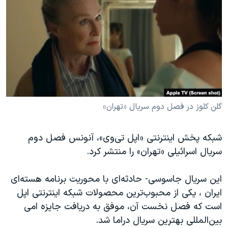
دنبال کنید
مستندها
فرهنگ و زندگی
حقوق شهروندی
انتخابات ریاست جمهوری آمریکا ۲۰۲۴
اقتصادی
حمله جمهوری اسلامی به اسرائیل
رمز مهسا
علم و فناوری
زبانهای مختلف
اسرائیل در جنگ
ورزش زنان در ایران
گالری عکس
اعتراضات زن، زندگی، آزادی
گلن کلوز در فصل دوم‌ سریال «تهران»
آرشیو پخش زنده
مجموعه مستندهای دادخواهی
شبکه پخش اینترنتی «اپل تی‌وی»، آنونس فصل دوم‌
تریبونال مردمی آبان ۹۸
سریال اسرائیلی «تهران» را منتشر کرد.
دادگاه حمید نوری
چهل سال گروگان‌گیری
این سریال جاسوسی- حادثه‌ای با محوریت برنامه هسته‌ای
ایران ، یکی از محبوب‌ترین محصولات شبکه اینترنتی اپل
قانون شفافیت دارائی کادر رهبری ایران
است که فصل نخست آن، موفق به دریافت جایزه امی
اعتراضات مردمی آبان ۹۸
بین‌المللی بهترین سریال دراما شد.