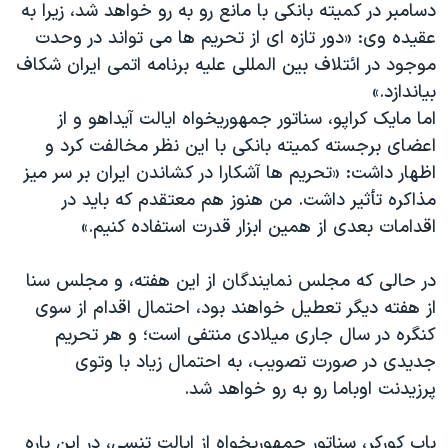
اسرائیل در جنگ
دسامبر در کمیته بانکی با مانع رو به رو خواهد شد، زیرا به
عقیده وی: «دور تازه ای از تحریم ها می تواند در وحدت
نرگس محمدی برنده جایزه نوبل صلح
موجود در ائتلاف بین المللی علیه برنامه اتمی ایران شکاف
همایش محافظه‌کاران آمریکا «سی‌پک»
بیاندازد.»
صفحه‌های ویژه
اما مایک کراپو، سناتور جمهوریخواه ایالت آیداهو و از
اعضای برجسته کمیته بانکی با این نظر مخالفت کرد و
سفر پرزیدنت ترامپ به چین
اظهار داشت: «تحریم ها آشکارا در کشاندن ایران بر سر میز
مذاکره تأثیر داشت. من هنوز هم معتقدم که باید در
اقدامات بعدی از همین ابزار قدرت استفاده کنیم.»
در حالی که مجلس نمایندگان از این هفته، و مجلس سنا
از هفته دیگر تعطیل خواهند بود، احتمال اقدام از سوی
کنگره در سال جاری میلادی منتفی است؛ و هر تحریم
جدیدی در صورت تصویب، به احتمال زیاد با وتوی
پرزیدنت اوباما رو به رو خواهد شد.
باب کورکر، سناتور جمهوریخواه از ایالت تنسی، در این باره