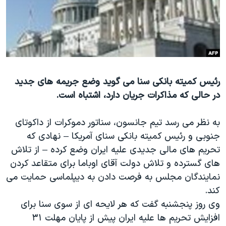
دنبال کنید
مستندها
فرهنگ و زندگی
حقوق شهروندی
انتخابات ریاست جمهوری آمریکا ۲۰۲۴
اقتصادی
حمله جمهوری اسلامی به اسرائیل
رمز مهسا
علم و فناوری
زبانهای مختلف
رئیس کمیته بانکی سنا می گوید وضع جریمه های جدید
اسرائیل در جنگ
ورزش زنان در ایران
در حالی که مذاکرات جریان دارد، اشتباه است.
گالری عکس
اعتراضات زن، زندگی، آزادی
آرشیو پخش زنده
مجموعه مستندهای دادخواهی
به نظر می رسد تیم جانسون، سناتور دموکرات از داکوتای
جنوبی و رئیس کمیته بانکی سنای آمریکا – نهادی که
تریبونال مردمی آبان ۹۸
تحریم های مالی جدیدی علیه ایران وضع کرده – از تلاش
دادگاه حمید نوری
های گسترده و تلاش دولت آقای اوباما برای متقاعد کردن
چهل سال گروگان‌گیری
نمایندگان مجلس به فرصت دادن به دیپلماسی حمایت می
کند.
قانون شفافیت دارائی کادر رهبری ایران
وی روز پنجشنبه گفت که هر لایحه ای از سوی سنا برای
اعتراضات مردمی آبان ۹۸
افزایش تحریم ها علیه ایران پیش از پایان مهلت ۳۱