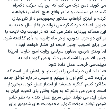
می گوید: «من درک می کنم که این یک حرکت «گمراه
کننده» در سناست، و ما در واقع هیچ اقدامی نخواهیم
کرد.» و لینزی گراهام، سناتور جمهوریخواه از کارولینای
جنوبی اعتقاد دارد کنگره می تواند در آغاز سال جدید به
این مسأله بپردازد: «فکر می کنم که در نهایت یک لایحه با
توافق دو حزب تدوین، و در ماه ژانویه به رأی گذاشته شود.
من برای تصویب چنین لایحه ای فشار خواهم آورد.»
اما وندی شرمن، معاون سیاسی وزارت امور خارجه آمریکا
چنین اقدامی را اشتباه می داند و می گوید باید به
دیپلماسی فرصت عمل داده شود:
«ما باید این دیپلماسی را بیازماییم، و راهش این است که
برآورده شدن گام اول را ببینیم و سپس در باره توافق جامع
مذاکره کنیم. کنگره همیشه از امتیاز عمل کردن برخوردار
است. و من می دانم که به ویژه وقتی پای تحریم ایران به
میان آید، می تواند خیلی سریع عمل کند.» به نظر خانم
شرمن توافق موقت کنونی محدودیت های شدیدی برای