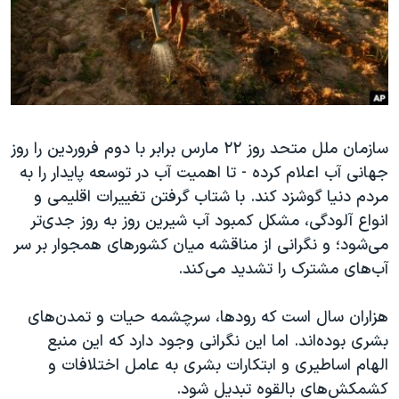
دنبال کنید
مستندها
فرهنگ و زندگی
حقوق شهروندی
انتخابات ریاست جمهوری آمریکا ۲۰۲۴
اقتصادی
حمله جمهوری اسلامی به اسرائیل
رمز مهسا
علم و فناوری
زبانهای مختلف
سازمان ملل متحد روز ۲۲ مارس برابر با دوم فروردین را روز
اسرائیل در جنگ
ورزش زنان در ایران
جهانی آب اعلام کرده - تا اهمیت آب در توسعه پایدار را به
گالری عکس
اعتراضات زن، زندگی، آزادی
مردم دنیا گوشزد کند. با شتاب گرفتن تغییرات اقلیمی و
آرشیو پخش زنده
مجموعه مستندهای دادخواهی
انواع آلودگی، مشکل کمبود آب شیرین روز به روز جدی‌تر
می‌شود؛ و نگرانی از مناقشه میان کشورهای همجوار بر سر
تریبونال مردمی آبان ۹۸
آب‌های مشترک را تشدید می‌کند.
دادگاه حمید نوری
چهل سال گروگان‌گیری
هزاران سال است که رودها، سرچشمه حیات و تمدن‌های
بشری بوده‌اند. اما این نگرانی وجود دارد که این منبع
قانون شفافیت دارائی کادر رهبری ایران
الهام اساطیری و ابتکارات بشری به عامل اختلافات و
اعتراضات مردمی آبان ۹۸
کشمکش‌های بالقوه تبدیل شود.