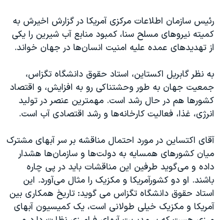
اسرائیل در جنگ
رئیس سازمان اطلاعات مرکزی آمریکا در گزارش اخیرش به
نرگس محمدی برنده جایزه نوبل صلح
کمیته نیروهای مسلح سنا، کمبود منابع آب شیرین را یکی
همایش محافظه‌کاران آمریکا «سی‌پک»
از تهدیدهای عمده علیه امنیت انسان‌ها در جهان خواند.
صفحه‌های ویژه
به نظر گابریل اکستاین، استاد حقوق دانشگاه تگزاس،
سفر پرزیدنت ترامپ به چین
جمعیت جهان به طور وحشتناکی رو به افزایش، و اقتصاد
کشورها هم در حال رشد است. مهمترین عنصر در‌ تولید
انرژی، غذا، فعالیت کارخانه‌ها و رشد اقتصادی آب است.
آقای اکتساین در مورد احتمال مناقشه بر سر آبهای مشترک
میان کشورهای همسایه به دولت‌ها و سازمان‌ها هشدار
داده و می‌گوید طرفین این مناقشات باید در پی چاره
باشند. او دو کشورآمریکا و مکزیک را مثال می‌آورد. این
استاد حقوق دانشگاه تگزاس می گوید: تاریخ همکاری بین
آمریکا و مکزیک خیلی طولانی است، یک کمیسیون آبهای