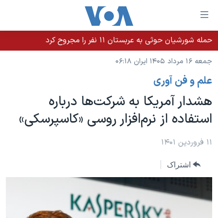
ینکهای
ابل
سترسی
حمله شورشیان حوثی به عربستان ۱۱ نفر را مجروح کرد
خانه
هش
جمعه ۱۶ مرداد ۱۴۰۵ ایران ۰۶:۱۸
نسخه سبک وب‌سایت
ه
علم و فن آوری
حتوای
موضوع ها
صلی
هشدار آمریکا به شرکت‌ها درباره
برنامه های تلویزیونی
ایران
هش
استفاده از نرم‌افزار روسی «کاسپرسکی»
جدول برنامه ها
ه
آمریکا
فحه
صفحه‌های ویژه
جهان
۱۱ فروردین ۱۴۰۱
صلی
فرکانس‌های صدای آمریکا
ورزشی
جام جهانی ۲۰۲۶
هش
اشتراک
پخش رادیویی
ه
گزیده‌ها
عملیات خشم حماسی
ستجو
۲۵۰سالگی آمریکا
ویژه برنامه‌ها
یادگیری زبان انگلیسی
ویدیوها
بایگانی برنامه‌های تلویزیونی