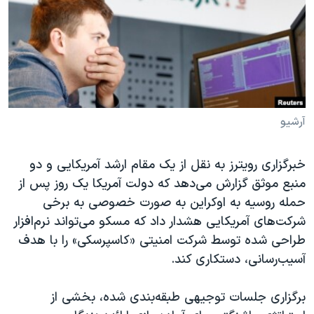
دنبال کنید
مستندها
فرهنگ و زندگی
حقوق شهروندی
انتخابات ریاست جمهوری آمریکا ۲۰۲۴
اقتصادی
حمله جمهوری اسلامی به اسرائیل
رمز مهسا
علم و فناوری
زبانهای مختلف
اسرائیل در جنگ
ورزش زنان در ایران
آرشیو
گالری عکس
اعتراضات زن، زندگی، آزادی
خبرگزاری رویترز به نقل از یک مقام ارشد آمریکایی و دو
آرشیو پخش زنده
مجموعه مستندهای دادخواهی
منبع موثق گزارش می‌دهد که دولت آمریکا یک روز پس از
تریبونال مردمی آبان ۹۸
حمله روسیه به اوکراین به صورت خصوصی به برخی
دادگاه حمید نوری
شرکت‌های آمریکایی هشدار داد که مسکو می‌تواند نرم‌افزار
طراحی شده توسط شرکت امنیتی «کاسپرسکی» را با هدف
چهل سال گروگان‌گیری
آسیب‌رسانی، دستکاری کند.
قانون شفافیت دارائی کادر رهبری ایران
اعتراضات مردمی آبان ۹۸
برگزاری جلسات توجیهی طبقه‌بندی شده، بخشی از