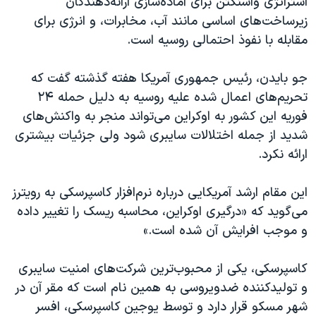
استراتژی واشنگتن برای آماده‌سازی ارائه‌دهندگان
اسرائیل در جنگ
زیرساخت‌های اساسی مانند آب، مخابرات، و انرژی برای
نرگس محمدی برنده جایزه نوبل صلح
مقابله با نفوذ احتمالی روسیه است.
همایش محافظه‌کاران آمریکا «سی‌پک»
جو‌ بایدن، رئیس جمهوری آمریکا هفته گذشته گفت که
صفحه‌های ویژه
تحریم‌های اعمال شده علیه روسیه به دلیل حمله ۲۴
سفر پرزیدنت ترامپ به چین
فوریه این کشور به اوکراین می‌تواند منجر به واکنش‌های
شدید از جمله اختلالات سایبری شود ولی جزئیات بیشتری
ارائه نکرد.
این مقام ارشد آمریکایی درباره نرم‌افزار کاسپرسکی به رویترز
می‌گوید که «درگیری اوکراین، محاسبه ریسک را تغییر داده
و موجب افرایش آن‌ شده است.»
کاسپرسکی، یکی از محبوب‌ترین شرکت‌های امنیت سایبری
و تولیدکننده ضدویروسی به همین‌ نام است که مقر آن در
شهر مسکو قرار دارد و توسط یوجین کاسپرسکی، افسر