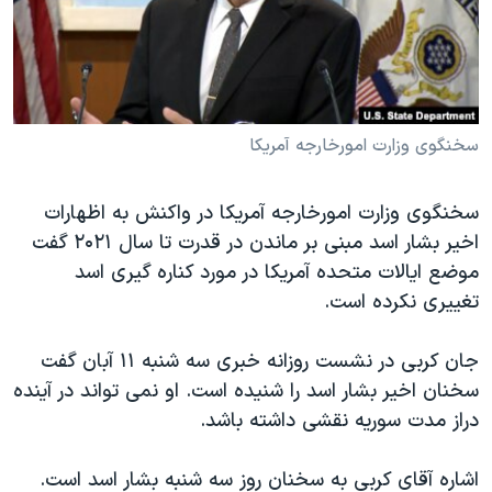
دنبال کنید
مستندها
فرهنگ و زندگی
حقوق شهروندی
انتخابات ریاست جمهوری آمریکا ۲۰۲۴
اقتصادی
حمله جمهوری اسلامی به اسرائیل
رمز مهسا
علم و فناوری
سخنگوی وزارت امورخارجه آمریکا
زبانهای مختلف
اسرائیل در جنگ
ورزش زنان در ایران
سخنگوی وزارت امورخارجه آمریکا در واکنش به اظهارات
گالری عکس
اعتراضات زن، زندگی، آزادی
اخیر بشار اسد مبنی بر ماندن در قدرت تا سال ۲۰۲۱ گفت
آرشیو پخش زنده
مجموعه مستندهای دادخواهی
موضع ایالات متحده آمریکا در مورد کناره گیری اسد
تغییری نکرده است.
تریبونال مردمی آبان ۹۸
دادگاه حمید نوری
جان کربی در نشست روزانه خبری سه شنبه ۱۱ آبان گفت
چهل سال گروگان‌گیری
سخنان اخیر بشار اسد را شنیده است. او نمی تواند در آینده
دراز مدت سوریه نقشی داشته باشد.
قانون شفافیت دارائی کادر رهبری ایران
اعتراضات مردمی آبان ۹۸
اشاره آقای کربی به سخنان روز سه شنبه بشار اسد است.