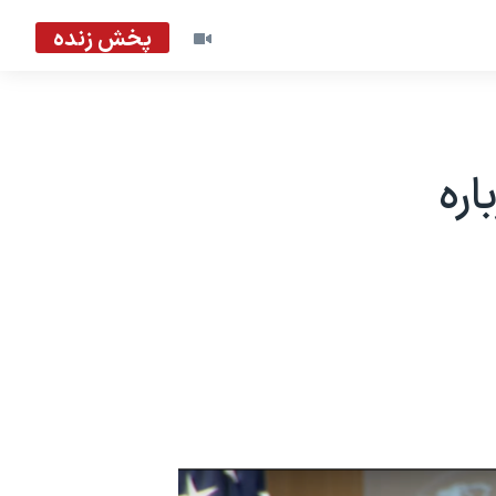
پخش زنده
اره