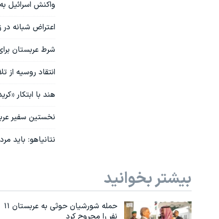
واکنش اسرائیل به 
اعتراض شبانه در ز
شرط عربستان برای 
انتقاد روسیه از ت
هند با ابتکار «کر
نخستین سفیر عرب
نتانیاهو: باید مرد
بیشتر بخوانید
حمله شورشیان حوثی به عربستان ۱۱
نفر را مجروح کرد