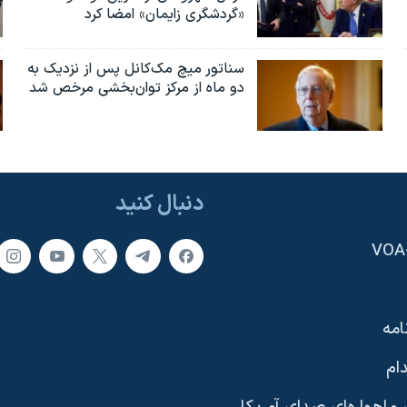
«گردشگری زایمان» امضا کرد
سناتور میچ مک‌کانل پس از نزدیک به
دو ماه از مرکز توان‌بخشی مرخص شد
دنبال کنید
امه
ام