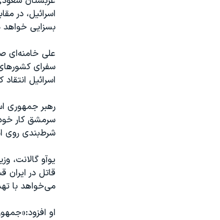
عربستان سعودی پ
اسرائیل، در مقاب
بسزایی خواهد 
علی خامنه‌ای ص
سفرای کشورهای 
اسرائیل انتقاد کر
رهبر جمهوری اسل
سرمشق کار خود ق
شرط‌بندی روی ا
یوآو گالانت، وز
قاتل در ایران ق
می‌خواهد با تهد
او افزود:«جمهور