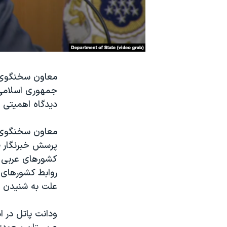
نرگس محمدی برنده جایزه نوبل صلح
همایش محافظه‌کاران آمریکا «سی‌پک»
صفحه‌های ویژه
سفر پرزیدنت ترامپ به چین
معاون سخنگوی وز
جمهوری اسلامی د
دیدگاه اهمیتی 
معاون سخنگوی وز
پرسش خبرنگار ص
کشورهای عربی با
روابط کشورهای ع
علت به شنیدن نظ
ودانت پاتل در ا