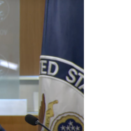
مستندها
فرهنگ و زندگی
حقوق شهروندی
انتخابات ریاست جمهوری آمریکا ۲۰۲۴
اقتصادی
حمله جمهوری اسلامی به اسرائیل
رمز مهسا
علم و فناوری
اسرائیل در جنگ
ورزش زنان در ایران
گالری عکس
اعتراضات زن، زندگی، آزادی
آرشیو پخش زنده
مجموعه مستندهای دادخواهی
تریبونال مردمی آبان ۹۸
دادگاه حمید نوری
چهل سال گروگان‌گیری
قانون شفافیت دارائی کادر رهبری ایران
اعتراضات مردمی آبان ۹۸
اسرائیل در جنگ