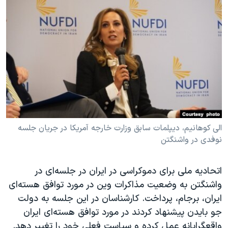
دنبال کنید
مستندها
فرهنگ و زندگی
حقوق شهروندی
انتخابات ریاست جمهوری آمریکا ۲۰۲۴
اقتصادی
حمله جمهوری اسلامی به اسرائیل
رمز مهسا
علم و فناوری
زبانهای مختلف
اسرائیل در جنگ
ورزش زنان در ایران
گالری عکس
اعتراضات زن، زندگی، آزادی
آرشیو پخش زنده
مجموعه مستندهای دادخواهی
الی کوهانیم، دیپلمات سابق وزارت خارجه آمریکا در جریان جلسه
تریبونال مردمی آبان ۹۸
نوفدی در واشنگتن
دادگاه حمید نوری
اتحادیه ملی برای دموکراسی در ایران در جلسه‌ای در
چهل سال گروگان‌گیری
واشنگتن به وضعیت مذاکرات وین در مورد توافق هسته‌ای
قانون شفافیت دارائی کادر رهبری ایران
ایران، برجام، پرداخت. کارشناسان در این جلسه به دولت
جو بایدن پیشنهاد کردند در مورد توافق هسته‌ای ایران
اعتراضات مردمی آبان ۹۸
واقعگرایانه عمل کرده و سیاست فعلی خود را تغییر دهد.