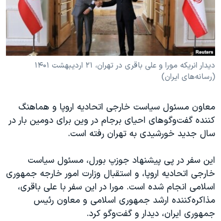
دنبال کنید
مستندها
فرهنگ و زندگی
حقوق شهروندی
انتخابات ریاست جمهوری آمریکا ۲۰۲۴
اقتصادی
حمله جمهوری اسلامی به اسرائیل
رمز مهسا
علم و فناوری
دیدار انریکه مورا و علی باقری در تهران، ۲۱ اردیبهشت ۱۴۰۱
زبانهای مختلف
(رسانه‌های ایران)
اسرائیل در جنگ
ورزش زنان در ایران
گالری عکس
اعتراضات زن، زندگی، آزادی
معاون مسئول سیاست خارجی اتحادیه اروپا و هماهنگ
آرشیو پخش زنده
مجموعه مستندهای دادخواهی
کننده گفت‌وگوهای احیای برجام در وین برای دومین بار در
سال جدید خورشیدی به تهران رفته است.
تریبونال مردمی آبان ۹۸
دادگاه حمید نوری
این سفر در پی پیشنهاد جوزپ بورل، مسئول سیاست
چهل سال گروگان‌گیری
خارجی اتحادیه اروپا، و استقبال وزارت امور خارجه جمهوری
اسلامی انجام شده‌ است. مورا در این سفر با علی باقری،
قانون شفافیت دارائی کادر رهبری ایران
مذاکره‌کننده ارشد جمهوری اسلامی و معاون رئیس
اعتراضات مردمی آبان ۹۸
جمهوری ایران، دیدار و گفت‌و‌گو کرد
.