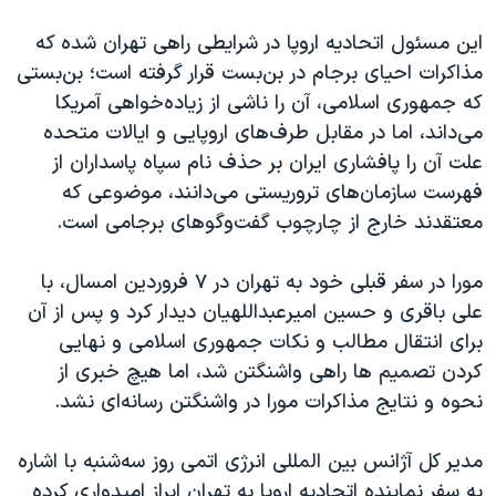
اسرائیل در جنگ
این مسئول اتحادیه اروپا در شرایطی راهی تهران شده که
نرگس محمدی برنده جایزه نوبل صلح
مذاکرات احیای برجام در بن‌بست قرار گرفته‌ است؛ بن‌بستی
همایش محافظه‌کاران آمریکا «سی‌پک»
که جمهوری اسلامی، آن را ناشی از زیاده‌خواهی آمریکا
صفحه‌های ویژه
می‌داند، اما در مقابل طرف‌های اروپایی و ایالات متحده
علت آن را پافشاری ایران بر حذف نام سپاه پاسداران از
سفر پرزیدنت ترامپ به چین
فهرست سازمان‌های تروریستی می‌‌دانند، موضوعی که
معتقدند خارج از چارچوب گفت‌و‌گوهای برجامی است
.
مورا در سفر قبلی خود به تهران در ۷ فروردین امسال، با
علی باقری و حسین امیرعبداللهیان دیدار کرد و پس از آن
برای انتقال مطالب و نکات جمهوری اسلامی و نهایی
کردن تصمیم ها راهی واشنگتن شد، اما هیچ خبری از
نحوه و نتایج مذاکرات مورا در واشنگتن رسانه‌ای نشد
.
مدیر کل آژانس بین المللی انرژی اتمی روز سه‌شنبه با اشاره
به سفر نماینده اتحادیه اروپا به تهران ابراز امیدواری کرده