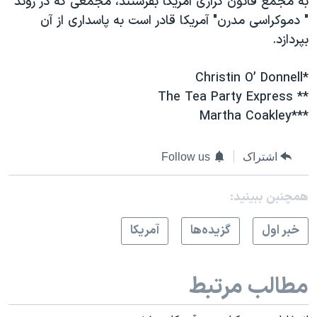
به مجمع قانون گزاری آمریکا بفرستند، مجمعی که در روند
" دموکراسی مدرن" آمریکا قادر است به پاسداری از آن
بپردازد.
*Christin O’ Donnell
** The Tea Party Express
***Martha Coakley
اشتراک
Follow us
همچنبن ببینید:
خبر اول
گزيده‌ها
آمريکا
مطالب مرتبط