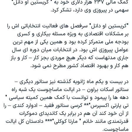
کمک مالی ۲۳۷ هزار دلاری خود به " کریستین او دانل"
اسرائیل در جنگ
سهمی در پیروزی وی دارد، تشکر کرد.
نرگس محمدی برنده جایزه نوبل صلح
همایش محافظه‌کاران آمریکا «سی‌پک»
"کریستین او دانل" سرفصل های فعالیت انتخاباتی اش را
بر مشکلات اقتصادی به ویژه مسئله بیکاری و کسری
صفحه‌های ویژه
بودجه ملی متمرکز کرده بود و همین یکی از مهم ترین
سفر پرزیدنت ترامپ به چین
عوامل پیروزی اش بود. در انتخابات میان دوره ای سال
جاری مدتهاست که دیگر هیچ موردی بجز کار – کار و باز
هم کار و بهبود اقتصاد کشور مطرح نمی شود.
در بیست و یکم ماه ژانویه گذشته نیز سناتور دیگری –
سناتور اسکات براون – در ایالت ماساچوست یک شبه راه
دهه ها را پیمود و توانست با کمک همین کمیته سیاسی "
تی پارتی اکسپرس"** کرسی سناتور فقید – ادوارد کندی – را
از آن خود کند آن هم در برابر یک کاندیدای دموکرات
قدرتمندی مانند خانم " مارتا کوکلی"*** دادستان کل ایالت
ماساچوست.