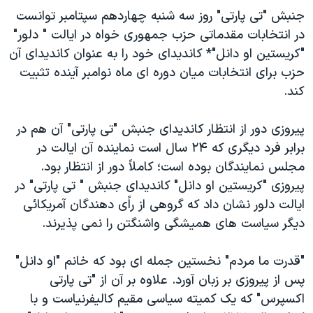
دنبال کنید
جنبش "تی پارتی" روز سه شنبه چهاردهم سپتامبر توانست
مستندها
فرهنگ و زندگی
در انتخابات مقدماتی حزب جمهوری خواه در ایالت " دلور"
حقوق شهروندی
انتخابات ریاست جمهوری آمریکا ۲۰۲۴
"کریستین او دانل"* کاندیدای خود را به عنوان کاندیدای آن
اقتصادی
حمله جمهوری اسلامی به اسرائیل
حزب برای انتخابات میان دوره ای ماه نوامبر آینده تثبیت
کند.
رمز مهسا
علم و فناوری
زبانهای مختلف
اسرائیل در جنگ
ورزش زنان در ایران
پیروزی دور از انتظار کاندیدای جنبش "تی پارتی" آن هم در
گالری عکس
اعتراضات زن، زندگی، آزادی
برابر فرد دیگری که ۲۴ سال است نماینده آن ایالت در
مجلس نمایندگان بوده است؛ کاملاً دور از انتظار بود.
آرشیو پخش زنده
مجموعه مستندهای دادخواهی
پیروزی "کریستین او دانل" کاندیدای جنبش " تی پارتی" در
تریبونال مردمی آبان ۹۸
ایالت دلور نشان داد که گروهی از راًی دهندگان آمریکائی
دادگاه حمید نوری
دیگر سیاست های همیشگی واشنگتن را نمی پذیرند.
چهل سال گروگان‌گیری
"قدرت ما مردم" نخستین جمله ای بود که خانم "او دانل"
قانون شفافیت دارائی کادر رهبری ایران
پس از پیروزی بر زبان آورد. علاوه بر آن از "تی پارتی
اعتراضات مردمی آبان ۹۸
اکسپرس" که یک کمیته سیاسی مقیم کالیفرنیاست و با