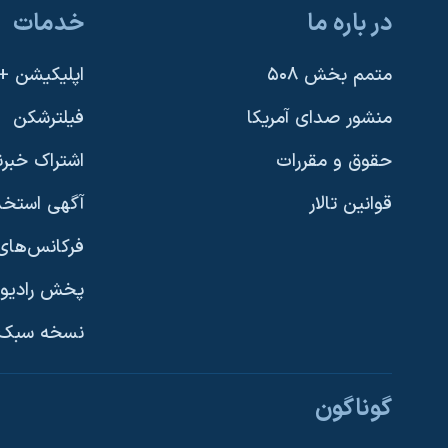
در باره ما
خدمات
متمم بخش ۵۰۸
اپلیکیشن +VOA
منشور صدای آمریکا
فیلترشکن
حقوق و مقررات
اشتراک خبرن
قوانین تالار
آگهی استخد
فرکانس‌های 
پخش رادیو
یادگیری زبان انگلیسی
نسخه سبک 
دنبال کنید
گوناگون