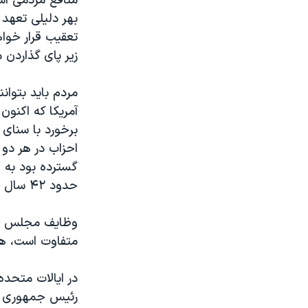
منافع مردمی است
بهر دلیلی تعهد 
نرگس محمدی برنده جایزه نوبل صلح
تعقیب قرار خواه
همایش محافظه‌کاران آمریکا «سی‌پک»
زیر پای گذاردن 
صفحه‌های ویژه
مردم باید بتوان
سفر پرزیدنت ترامپ به چین
آمریکا که اکنون
برخورد با سنای 
احزاب در هر د
گسترده بود به 
حدود ۴۲ سال پیش که قوانین داخلی کنگره آمریکا اصلاح شد؛ همچنان ادامه داشت.
وظایف مجلس نما
متفاوت است، هر
در ایالات متحده
رئیس جمهوری نام