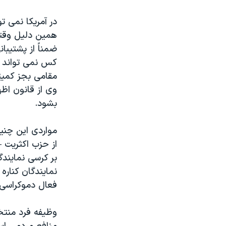
مستندها
فرهنگ و زندگی
در آمریکا نمی ت
حقوق شهروندی
انتخابات ریاست جمهوری آمریکا ۲۰۲۴
همین دلیل وقتی 
اقتصادی
حمله جمهوری اسلامی به اسرائیل
ضمناً از پشتیبا
رمز مهسا
علم و فناوری
کس نمی تواند د
مقامی بجز کمیت
اسرائیل در جنگ
ورزش زنان در ایران
وی از قانون اظ
گالری عکس
اعتراضات زن، زندگی، آزادی
بشود.
آرشیو پخش زنده
مجموعه مستندهای دادخواهی
مواردی این چنی
تریبونال مردمی آبان ۹۸
دادگاه حمید نوری
بر کرسی نمایند
چهل سال گروگان‌گیری
نمايندگان کناره
فعال دموکراسی
قانون شفافیت دارائی کادر رهبری ایران
اعتراضات مردمی آبان ۹۸
وظیفه فرد منتخ
اسرائیل در جنگ