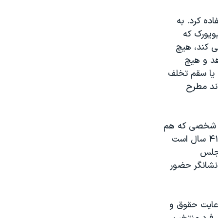
ده کرد. به
ویورک که
می کند، هیچ
هد و هیچ
 یا سقم تخلف
اند مطرح
ت. شخصی که هم
از حزب اکثریت – حزب دموکرات – است و هم نماینده مجلس، نماینده ای که ۴۱ سال است
مجلس
 نشانگر حضور
عایت حقوق و