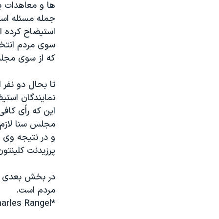
ها و معاهدات ب
استیضاح کرده ا
سوی مردم انتخا
که از سوی مجل
تا بحال دو نفر
نمایندگان استیض
این که راًی کا
مجلس سنا لازم ا
و در نتیجه وی ت
پرزیدنت کلینتون 
در بخش بعدی به
مردم است.
*Charles Rangel