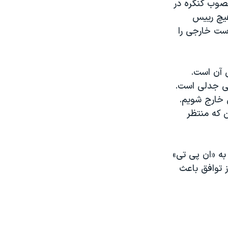
صوب کنگره در
 هیچ رییس
ست خارجی را
ل آن است.
یی جدلی است.
ق خارج شویم.
 که منتظر
ه «ان پی تی»
 توافق باعث