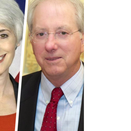
مستندها
فرهنگ و زندگی
حقوق شهروندی
انتخابات ریاست جمهوری آمریکا ۲۰۲۴
اقتصادی
حمله جمهوری اسلامی به اسرائیل
رمز مهسا
علم و فناوری
اسرائیل در جنگ
ورزش زنان در ایران
گالری عکس
اعتراضات زن، زندگی، آزادی
آرشیو پخش زنده
مجموعه مستندهای دادخواهی
تریبونال مردمی آبان ۹۸
دادگاه حمید نوری
چهل سال گروگان‌گیری
قانون شفافیت دارائی کادر رهبری ایران
اعتراضات مردمی آبان ۹۸
اسرائیل در جنگ