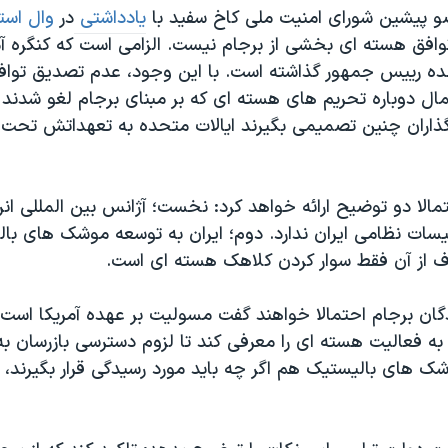
 پیشین شورای امنیت ملی کاخ سفید با
یادداشتی
در
وال است
فق هسته ای بخشی از برجام نیست. الزامی است که کنگره آم
ده رییس جمهور گذاشته است. با این وجود، عدم تصدیق توا
اعمال دوباره تحریم های هسته ای که بر مبنای برجام لغو شدن
ونگذاران چنین تصمیمی بگیرند ایالات متحده به تعهداتش تحت
الا دو توضیح ارائه خواهد کرد: نخست؛ آژانس بین المللی انر
سات نظامی ایران ندارد. دوم؛ ایران به توسعه موشک های بال
 از آن فقط سوار کردن کلاهک هسته ای است.
گان برجام احتمالا خواهند گفت مسولیت بر عهده آمریکا است 
 فعالیت هسته ای را معرفی کند تا لزوم دسترسی بازرسان به
ک های بالیستیک هم اگر چه باید مورد رسیدگی قرار بگیرند، 