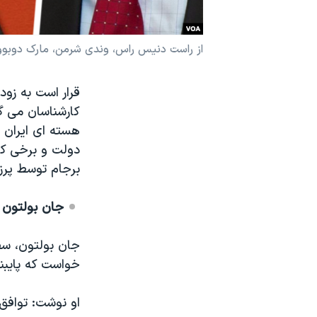
نرگس محمدی برنده جایزه نوبل صلح
همایش محافظه‌کاران آمریکا «سی‌پک»
از راست دنیس راس، وندی شرمن، مارک دوبووی
صفحه‌های ویژه
قرار است به زود
سفر پرزیدنت ترامپ به چین
کارشناسان می گوی
هسته ای ایران ب
دولت و برخی کارش
برجام توسط پرزی
جان بولتون
جان بولتون، سف
خواست که پایبندی
او نوشت: توافق 