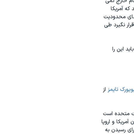
جام خارج نمی
 که آمریکا
قضای محدودیت
رار نگیرد طی
ید این را
ویورک تایمز
از
ات متحده است
آمریکا و اروپا
رای رسیدن به