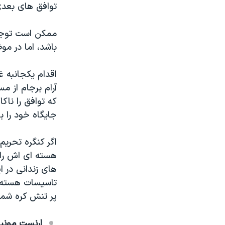
توافق های بعدی 
ممکن است توجیه
باشد، اما در مو
اقدام یکجانبه 
آرام برجام از م
که توافق را ناکا
جایگاه خود را 
اگر کنگره تحریم
هسته ای اش را ا
های زندانی در ا
تاسیسات هسته ای
پر تنش کره شمال
ارنست مونی