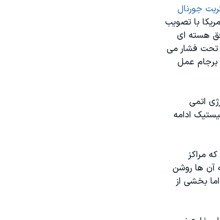
ریت جورنال
ریکا با تصویب
فق هسته ای
د تحت فشار می
 برجام عمل
ژی اتمی
یستیک ادامه
که مراکز
 آن ها روشن
اما بخشی از