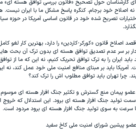
ی کارشناسان حول تصحیح «قانون بررسی توافق هسته ای» م
۲۰ است نه اصلاح خود برجام. کنگره پاسخ مشکل ما با ایران نیست.
ختیارات تصریح شده خود در قانون اساسی آمریکا در حوزه سیا
ذارد.
 قصد اصلاح قانون «کورکر-کاردین» را دارد، بهترین کار لغو کام
دار بر سر عدم تصدیق توافق هسته ای بدون ترک آن بحث ها
اید ایران را به ترک توافق تحریک کنیم، نه این که ما از تواف
آمریکا باید بر مبنای منافع امنیت ملی خود عمل کند، نه این
د. چرا تهران باید توافق مطلوب اش را ترک کند؟
عضو پیمان منع گسترش و تکثیر جنگ افزار هسته ای موسوم ب
سمت تولید جنگ افزار هسته ای برود. این استدلال که خروج از
ا سرعت به سوی تولید جنگ افزار هسته ای برود مردود است.
ضو پیشین شورای امنیت ملی کاخ سفید