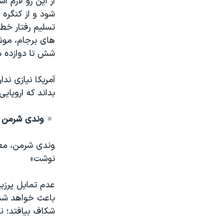
از این رو لازم 
شود و از کنگره 
تسلیم رفتار خط
های برجام، موش
شش تا دوازده ما
آمریکا نیازی ند
بداند که اروپای
وندی شرمن
م
وندی شرمن، معا
نوشت»
عدم تمایل پرزی
باعث خواهد شد: 
شکاف بیافتد؛ نف