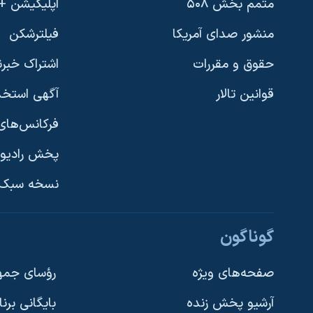
متمم بخش ۵۰۸
اپلیکیشن +VOA
منشور صدای آمریکا
فیلترشکن
حقوق و مقررات
اشتراک خبرن
قوانین تالار
آگهی استخد
فرکانس‌های 
پخش رادیو
یادگیری زبان انگلیسی
نسخه سبک 
دنبال کنید
گوناگون
صفحه‌های ویژه
رؤسای جمهو
آرشیو پخش زنده
بایگانی برن
زبانهای مختلف