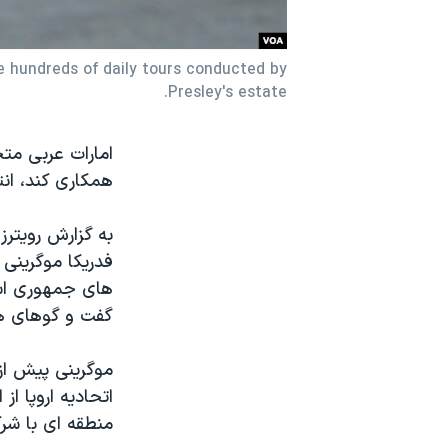
نرگس محمدی برنده جایزه نوبل صلح
همایش محافظه‌کاران آمریکا «سی‌پک»
he hundreds of daily tours conducted by
Presley's estate.
صفحه‌های ویژه
سفر پرزیدنت ترامپ به چین
امارات عربی متح
همکاری کند، انت
به گزارش رویترز
فدریکا موگرینی 
های جمهوری اسلا
گفت و گوهای هس
موگرینی پیش از 
اتحادیه اروپا از
منطقه ای با شرک