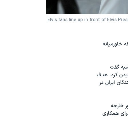
Elvis fans line up in front of Elvis 
ه خاورمیانه
نبه گفت
دیدن کرد، هدف
گان ایران در
ر خارجه
 برای همکاری