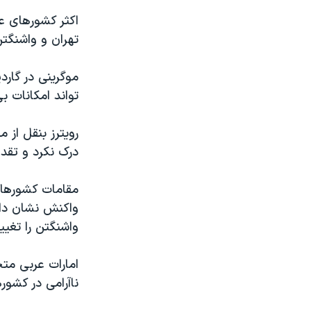
اکثر کشورهای ع
تهران و واشنگت
موگرینی در گار
تواند امکانات ب
رویترز بنقل از 
درک نکرد و تقدیر
واکنش نشان داد
واشنگتن را تغیی
امارات عربی مت
ناآرامی در کشو