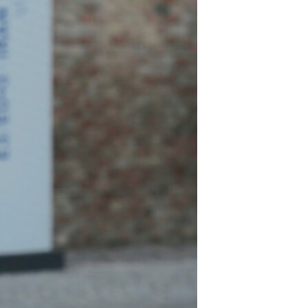
مستندها
فرهنگ و زندگی
حقوق شهروندی
انتخابات ریاست جمهوری آمریکا ۲۰۲۴
اقتصادی
حمله جمهوری اسلامی به اسرائیل
رمز مهسا
علم و فناوری
اسرائیل در جنگ
ورزش زنان در ایران
گالری عکس
اعتراضات زن، زندگی، آزادی
آرشیو پخش زنده
مجموعه مستندهای دادخواهی
تریبونال مردمی آبان ۹۸
دادگاه حمید نوری
چهل سال گروگان‌گیری
قانون شفافیت دارائی کادر رهبری ایران
اعتراضات مردمی آبان ۹۸
اسرائیل در جنگ