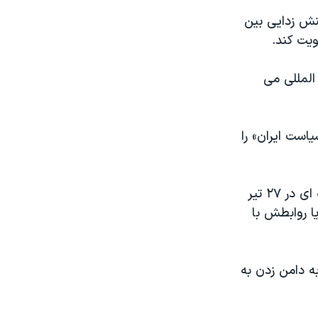
نش زدایی بین
یت کند.
المللی می
است ایران» را
مقامات کشورهای عرب حاشیه خلیج فارس با نگرانی به سخنان آیت الله خامنه ای در ۲۷ تیر
ا روابطش با
ه دامن زدن به