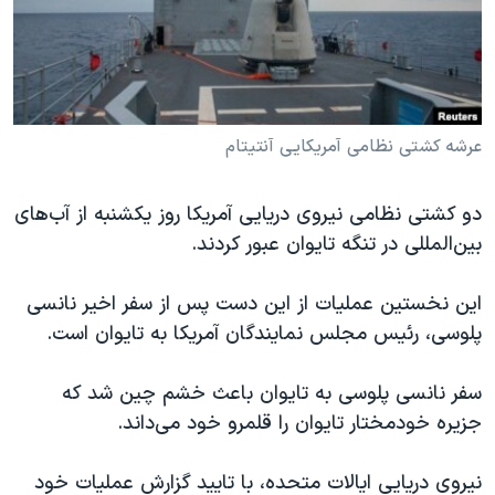
دنبال کنید
مستندها
فرهنگ و زندگی
حقوق شهروندی
انتخابات ریاست جمهوری آمریکا ۲۰۲۴
اقتصادی
حمله جمهوری اسلامی به اسرائیل
رمز مهسا
علم و فناوری
عرشه کشتی نظامی آمریکایی آنتیتام
زبانهای مختلف
اسرائیل در جنگ
ورزش زنان در ایران
دو کشتی نظامی نیروی دریایی آمریکا روز یکشنبه از آب‌های
گالری عکس
اعتراضات زن، زندگی، آزادی
بین‌المللی در تنگه تایوان عبور کردند.
آرشیو پخش زنده
مجموعه مستندهای دادخواهی
این نخستین عملیات از این دست پس از سفر اخیر نانسی
تریبونال مردمی آبان ۹۸
پلوسی، رئیس مجلس نمایندگان آمریکا به تایوان است.
دادگاه حمید نوری
چهل سال گروگان‌گیری
سفر نانسی پلوسی به تایوان باعث خشم چین شد که
جزیره خودمختار تایوان را قلمرو خود می‌داند.
قانون شفافیت دارائی کادر رهبری ایران
اعتراضات مردمی آبان ۹۸
نیروی دریایی ایالات متحده، با تایید گزارش عملیات خود