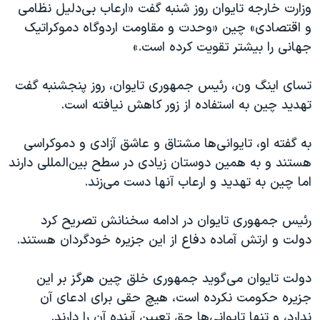
اسرائیل در جنگ
وزارت خارجه تایوان روز شنبه گفت «ارعاب بی‌دلیل نظامی
و اقتصادی» چین «وحدت و مقاومت اردوگاه دموکراتیک
نرگس محمدی برنده جایزه نوبل صلح
جهانی را بیشتر تقویت کرده است.»
همایش محافظه‌کاران آمریکا «سی‌پک»
صفحه‌های ویژه
تسای اینگ ون، رئیس جمهوری تایوان، روز پنجشنبه گفت
تهدید چین به استفاده از زور کاهش نیافته است.
سفر پرزیدنت ترامپ به چین
به گفته او، تایوانی‌ها مشتاق و عاشق آزادی و دموکراسی
هستند و به همین دوستان زیادی در سطح بین‌المللی دارند
اما چین به تهدید و ارعاب آنها دست می‌زند.
رئیس جمهوری تایوان در ادامه سخنانش تصریح کرد
دولت و ارتش آماده دفاع از این جزیره خودگردان هستند.
دولت تایوان می‌گوید جمهوری خلق چین هرگز بر این
جزیره حکومت نکرده است، هیچ حقی برای ادعای آن
ندارد، و تنها تایوانی‌ها حق تعیین آینده آن را دارند.