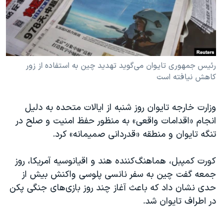
دنبال کنید
مستندها
فرهنگ و زندگی
حقوق شهروندی
انتخابات ریاست جمهوری آمریکا ۲۰۲۴
اقتصادی
حمله جمهوری اسلامی به اسرائیل
رمز مهسا
علم و فناوری
رئیس جمهوری تایوان می‌گوید تهدید چین به استفاده از زور
زبانهای مختلف
کاهش نیافته است
اسرائیل در جنگ
ورزش زنان در ایران
گالری عکس
اعتراضات زن، زندگی، آزادی
وزارت خارجه تایوان روز شنبه از ایالات متحده به دلیل
آرشیو پخش زنده
مجموعه مستندهای دادخواهی
انجام «اقدامات واقعی» به منظور حفظ امنیت و صلح در
تنگه تایوان و منطقه «قدردانی صمیمانه» کرد.
تریبونال مردمی آبان ۹۸
دادگاه حمید نوری
کورت کمپبل، هماهنگ‌کننده هند و اقیانوسیه آمریکا، روز
چهل سال گروگان‌گیری
جمعه گفت چین به سفر نانسی پلوسی واکنش بیش از
حدی نشان داد که باعث آغاز چند روز بازی‌های جنگی پکن
قانون شفافیت دارائی کادر رهبری ایران
در اطراف تایوان شد.
اعتراضات مردمی آبان ۹۸