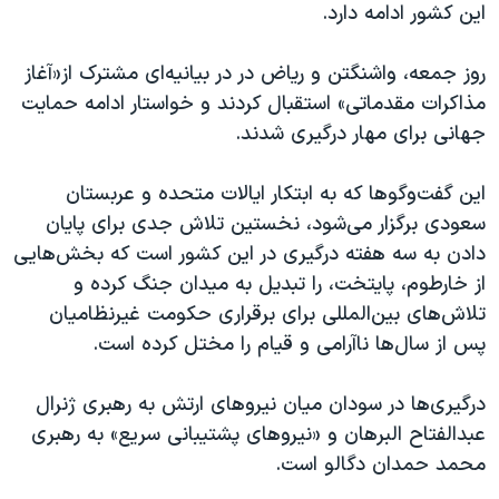
اسرائیل در جنگ
این کشور‌ ادامه دارد.
نرگس محمدی برنده جایزه نوبل صلح
روز جمعه، واشنگتن و ریاض در در بیانیه‌ای مشترک از«آغاز
همایش محافظه‌کاران آمریکا «سی‌پک»
مذاکرات مقدماتی» استقبال کردند و خواستار ادامه حمایت
صفحه‌های ویژه
جهانی برای مهار درگیری شدند.
سفر پرزیدنت ترامپ به چین
این گفت‌وگوها که به ابتکار ایالات متحده و عربستان
سعودی برگزار می‌شود، نخستین تلاش جدی برای پایان
دادن به سه هفته درگیری در این کشور است که بخش‌هایی
از خارطوم، پایتخت، را تبدیل به میدان جنگ کرده و
تلاش‌های بین‌المللی برای برقراری حکومت غیرنظامیان
پس از سال‌ها ناآرامی و قیام را مختل کرده است.
درگیری‌ها در سودان میان نیروهای ارتش به رهبری ژنرال
عبدالفتاح البرهان و «نیروهای پشتیبانی سریع» به رهبری
محمد حمدان دگالو است.