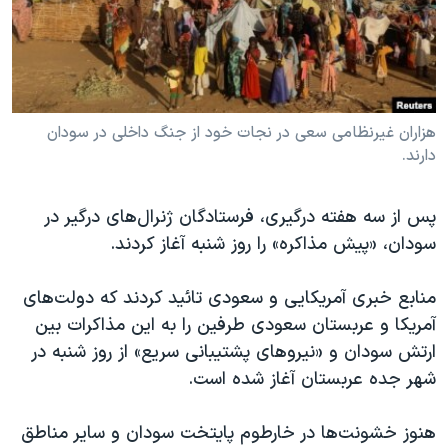
دنبال کنید
مستندها
فرهنگ و زندگی
حقوق شهروندی
انتخابات ریاست جمهوری آمریکا ۲۰۲۴
اقتصادی
حمله جمهوری اسلامی به اسرائیل
رمز مهسا
علم و فناوری
هزاران غیرنظامی سعی در نجات خود از جنگ داخلی در سودان
زبانهای مختلف
دارند.
اسرائیل در جنگ
ورزش زنان در ایران
گالری عکس
اعتراضات زن، زندگی، آزادی
پس از سه هفته درگیری، فرستادگان ژنرال‌های درگیر در
آرشیو پخش زنده
مجموعه مستندهای دادخواهی
سودان، «پیش مذاکره» را روز شنبه آغاز کردند.
تریبونال مردمی آبان ۹۸
منابع خبری آمریکایی و سعودی تائید کردند که دولت‌های
دادگاه حمید نوری
آمریکا و عربستان سعودی طرفین را به این مذاکرات بین
چهل سال گروگان‌گیری
ارتش سودان و «نیروهای پشتیبانی سریع» از روز شنبه در
شهر جده عربستان آغاز شده است.
قانون شفافیت دارائی کادر رهبری ایران
اعتراضات مردمی آبان ۹۸
هنوز خشونت‌ها در خارطوم پایتخت سودان و سایر مناطق