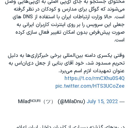
محتوای جستجو به جای آی‌پی اصلی به آی‌پی‌هایی وصل
می‌شوند که گوگل برای مدارس و کودکان در نظر گرفته
است. حالا وزارت ارتباطات ایران با استفاده از DNS های
جعلی این سرویس را بر روی اینترنت کاربران ایرانی به
صورت پیش‌فرض بدون امکان تغییر فعال سازی کرده
است.
وقتی یکسری دامنه بین‌المللی برخی خبرگزاری‌ها به دلیل
تحریم مسدود شد، خود آقای بنابی از جعل دی‌ان‌اس به
عنوان تمهیدات لازم اسم می‌برد.
https://t.co/rmCXhu0S4Q
pic.twitter.com/HTS3UCoZee
July 15, 2022
— Miladᴺᴼᵁᴿᴵ（ツ） (@MilaDnu)
در روزهای گذشته بسیاری از کاربران داخل ایران اعلام