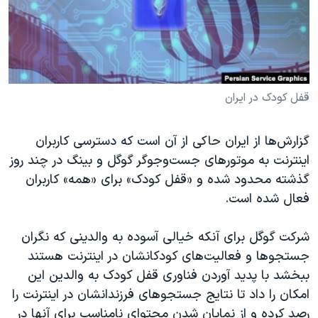
دنبال کنید
مستندها
فرهنگ و زندگی
حقوق شهروندی
انتخابات ریاست جمهوری آمریکا ۲۰۲۴
اقتصادی
حمله جمهوری اسلامی به اسرائیل
رمز مهسا
علم و فناوری
قفل کودک در ایران
زبانهای مختلف
اسرائیل در جنگ
ورزش زنان در ایران
گزارش‌ها از ایران حاکی از آن است که دسترسی کاربران
گالری عکس
اعتراضات زن، زندگی، آزادی
اینترنت به موتورهای جست‌وجوگر گوگل و بینگ در چند روز
آرشیو پخش زنده
مجموعه مستندهای دادخواهی
گذشته محدود شده و «قفل کودک» برای «همه» کاربران
تریبونال مردمی آبان ۹۸
فعال شده است.
دادگاه حمید نوری
شرکت گوگل برای آنکه خیالی آسوده به والدینی که نگران
چهل سال گروگان‌گیری
جستجوها و فعالیت‌های کودکانشان در اینترنت هستند
قانون شفافیت دارائی کادر رهبری ایران
ببخشد با پدید آوردن فناوری قفل کودک به والدین این
امکان را داد تا نتایج جستجوهای فرزندانشان در اینترنت را
اعتراضات مردمی آبان ۹۸
رصد کرده و از نمایان شدن محتوای نامناسب برای آنها در