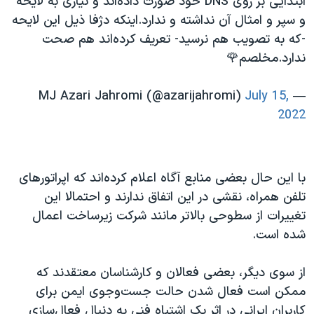
ابتدایی بر روی DNS خود صورت داده‌اند و نیازی به لایحه
و سپر و امثال آن نداشته و ندارد.اینکه دژفا ذیل این لایحه
-که به تصویب هم نرسید- تعریف کرده‌اند هم صحت
ندارد.مخلصم🌹
July 15,
— MJ Azari Jahromi (@azarijahromi)
2022
با این حال بعضی منابع آگاه اعلام کرده‌اند که اپراتورهای
تلفن همراه، نقشی در این اتفاق ندارند و احتمالا این
تغییرات از سطوحی بالاتر مانند شرکت زیرساخت اعمال
شده است.
از سوی دیگر، بعضی فعالان و کارشناسان معتقدند که
ممکن است فعال شدن حالت جست‌وجوی ایمن برای
کاربران ایرانی در اثر یک اشتباه فنی به دنبال فعال‌سازی