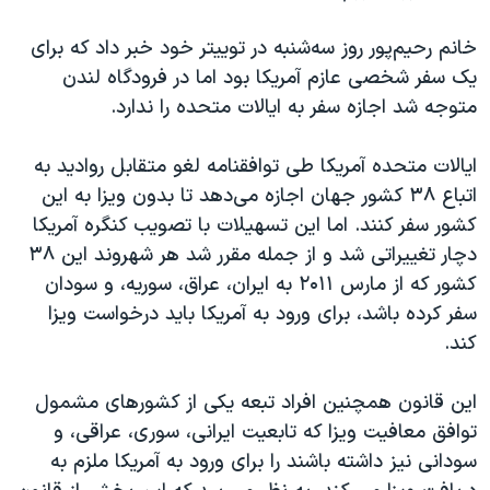
اسرائیل در جنگ
نرگس محمدی برنده جایزه نوبل صلح
خانم رحیم‌پور روز سه‌شنبه در توییتر خود خبر داد که برای
یک سفر شخصی عازم آمریکا بود اما در فرودگاه لندن
همایش محافظه‌کاران آمریکا «سی‌پک»
متوجه شد اجازه سفر به ایالات متحده را ندارد.
صفحه‌های ویژه
سفر پرزیدنت ترامپ به چین
ایالات متحده آمریکا طی توافقنامه لغو متقابل روادید به
اتباع ۳۸ کشور جهان اجازه می‌دهد تا بدون ویزا به این
کشور سفر کنند. اما این تسهیلات با تصویب کنگره آمریکا
دچار تغییراتی شد و از جمله مقرر شد هر شهروند این ۳۸
کشور که از مارس ۲۰۱۱ به ایران، عراق، سوریه، و سودان
سفر کرده باشد، برای ورود به آمریکا باید درخواست ویزا
کند.
این قانون همچنین افراد تبعه یکی از کشورهای مشمول
توافق معافیت ویزا که تابعیت ایرانی، سوری، عراقی، و
سودانی نیز داشته باشند را برای ورود به آمریکا ملزم به