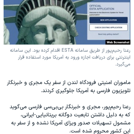
دنبال کنید
مستندها
فرهنگ و زندگی
حقوق شهروندی
انتخابات ریاست جمهوری آمریکا ۲۰۲۴
اقتصادی
حمله جمهوری اسلامی به اسرائیل
رمز مهسا
علم و فناوری
زبانهای مختلف
اسرائیل در جنگ
ورزش زنان در ایران
رعنا رحیم‌پور از طریق سامانه ESTA اقدام کرده بود. این سامانه
اینترنتی برای دریافت اجازه ورود به آمریکا مورد استفاده قرار
گالری عکس
اعتراضات زن، زندگی، آزادی
می‌گیرد.
آرشیو پخش زنده
مجموعه مستندهای دادخواهی
تریبونال مردمی آبان ۹۸
ماموران امنیتی فرودگاه لندن از سفر یک مجری و خبرنگار
تلویزیون فارسی به آمریکا جلوگیری کردند.
دادگاه حمید نوری
چهل سال گروگان‌گیری
رعنا رحیم‌پور، مجری و خبرنگار بی‌بی‌سی فارسی می‌گوید
قانون شفافیت دارائی کادر رهبری ایران
که به دلیل داشتن تابعیت دوگانه بریتانیایی-ایرانی،
مشمول تسهیلات صدور ویزای آمریکا نشده و از سفر به
اعتراضات مردمی آبان ۹۸
این کشور محروم شده است.