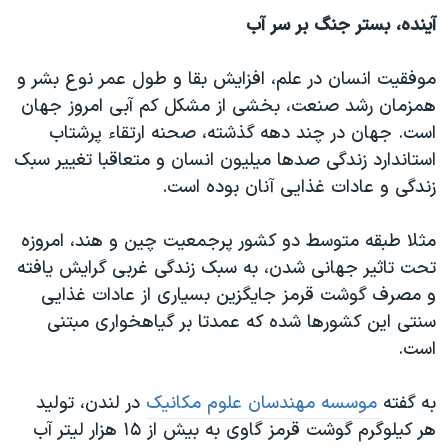
اسرائیل در جنگ
آینده، بستر جنگ بر سر آب
نرگس محمدی برنده جایزه نوبل صلح
موفقیت انسان در علم، افزایش بقا و طول عمر نوع بشر و
همایش محافظه‌کاران آمریکا «سی‌پک»
همزمان رشد صنعت، بخشی از مشکل کم آبی امروز جهان
صفحه‌های ویژه
است. جهان در چند دهه گذشته، صحنه ارتقاء پرشتاب
سفر پرزیدنت ترامپ به چین
استاندارد زندگی صدها میلیون انسان و متعاقبا تغییر سبک
زندگی و عادات غذایی آنان بوده است.
مثلا طبقه متوسط دو کشور پرجمعیت چین و هند، امروزه
تحت تاثیر جهانی شدن، به سبک زندگی غربی گرایش یافته
و مصرف گوشت قرمز جایگزین بسیاری از عادات غذایی
سنتی این کشورها شده که عمدتا بر گیاهخواری مبتنی
است.
به گفته
موسسه مهندسان علوم مکانیک
در لندن، تولید
هر کیلوگرم گوشت قرمز گاوی به بیش از ۱۵ هزار لیتر آب