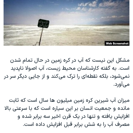
دنبال کنید
مستندها
فرهنگ و زندگی
حقوق شهروندی
انتخابات ریاست جمهوری آمریکا ۲۰۲۴
اقتصادی
حمله جمهوری اسلامی به اسرائیل
رمز مهسا
علم و فناوری
زبانهای مختلف
اسرائیل در جنگ
ورزش زنان در ایران
مشکل این نیست که آب در کره زمین در حال تمام شدن
گالری عکس
اعتراضات زن، زندگی، آزادی
است. به گفته کارشناسان محیط زیست، آب اصولا ناپدید
آرشیو پخش زنده
مجموعه مستندهای دادخواهی
نمی‌شود، بلکه نقطه‌ای را ترک می‌کند و از جایی دیگر سر در
تریبونال مردمی آبان ۹۸
می‌آورد.
دادگاه حمید نوری
میزان آب شیرین کره زمین میلیون ها سال است که ثابت
چهل سال گروگان‌گیری
مانده و جمعیت انسان بر این سیاره است که با سرعتی بالا
قانون شفافیت دارائی کادر رهبری ایران
افزایش یافته و تنها در یک قرن اخیر سه برابر شده و
مصرف آب را به شش برابر قبل افزایش داده است.
اعتراضات مردمی آبان ۹۸