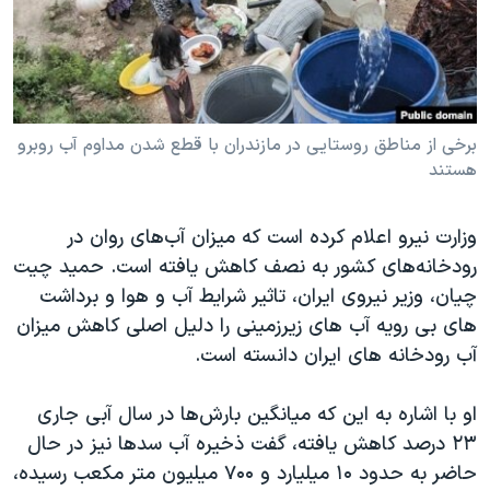
دنبال کنید
مستندها
فرهنگ و زندگی
حقوق شهروندی
انتخابات ریاست جمهوری آمریکا ۲۰۲۴
اقتصادی
حمله جمهوری اسلامی به اسرائیل
رمز مهسا
علم و فناوری
برخی از مناطق روستایی در مازندران با قطع شدن مداوم آب روبرو
زبانهای مختلف
هستند
اسرائیل در جنگ
ورزش زنان در ایران
گالری عکس
اعتراضات زن، زندگی، آزادی
وزارت نیرو اعلام کرده است که میزان آب‌های روان در
آرشیو پخش زنده
مجموعه مستندهای دادخواهی
رودخانه‌های کشور به نصف کاهش یافته است. حمید چیت
چیان، وزیر نیروی ایران، تاثیر شرایط آب و هوا و برداشت
تریبونال مردمی آبان ۹۸
های بی رویه آب های زیرزمینی را دلیل اصلی کاهش میزان
دادگاه حمید نوری
آب رودخانه های ایران دانسته است.
چهل سال گروگان‌گیری
او با اشاره به این که میانگین بارش‌ها در سال آبی جاری
قانون شفافیت دارائی کادر رهبری ایران
۲۳ درصد کاهش یافته، گفت ذخیره آب سدها نیز در حال
اعتراضات مردمی آبان ۹۸
حاضر به حدود ۱۰ میلیارد و ۷۰۰ میلیون متر مکعب رسیده،