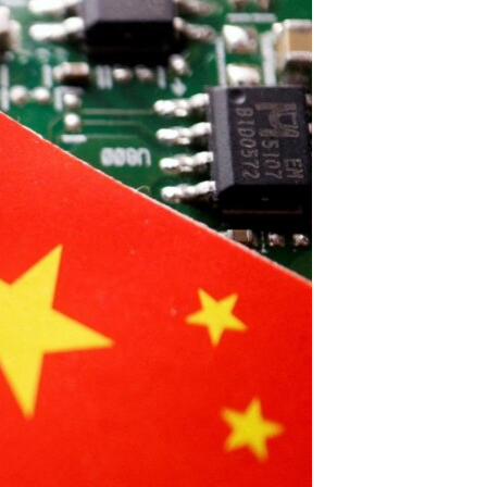
مستندها
فرهنگ و زندگی
حقوق شهروندی
انتخابات ریاست جمهوری آمریکا ۲۰۲۴
اقتصادی
حمله جمهوری اسلامی به اسرائیل
رمز مهسا
علم و فناوری
اسرائیل در جنگ
ورزش زنان در ایران
گالری عکس
اعتراضات زن، زندگی، آزادی
آرشیو پخش زنده
مجموعه مستندهای دادخواهی
تریبونال مردمی آبان ۹۸
دادگاه حمید نوری
چهل سال گروگان‌گیری
قانون شفافیت دارائی کادر رهبری ایران
اعتراضات مردمی آبان ۹۸
اسرائیل در جنگ