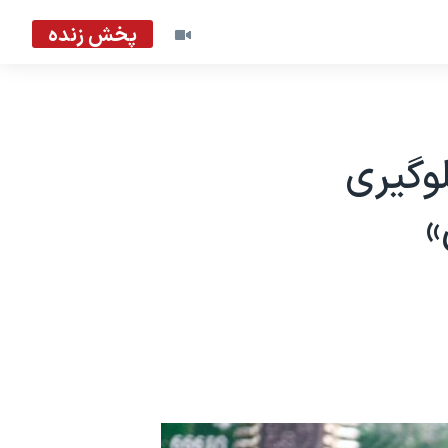
پخش زنده
وگیری
»