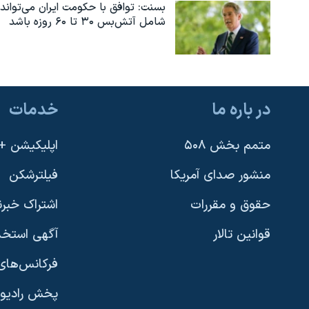
بسنت: توافق با حکومت ایران می‌تواند
شامل آتش‌بس ۳۰ تا ۶۰ روزه باشد
در باره ما
خدمات
متمم بخش ۵۰۸
اپلیکیشن +VOA
منشور صدای آمریکا
فیلترشکن
حقوق و مقررات
اشتراک خبرن
قوانین تالار
آگهی استخد
فرکانس‌های 
پخش رادیو