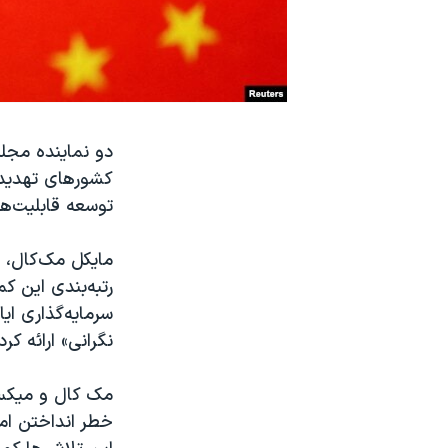
نرگس محمدی برنده جایزه نوبل صلح
همایش محافظه‌کاران آمریکا «سی‌پک»
صفحه‌های ویژه
سفر پرزیدنت ترامپ به چین
دو نماینده مجلس
کشورهای تهدید ک
توسعه قابلیت‌ها
مایکل مک‌کال، 
رتبه‌بندی این ک
سرمایه‌گذاری ا
نگرانی» ارائه کرد
مک کال و میکس د
خطر انداختن امن