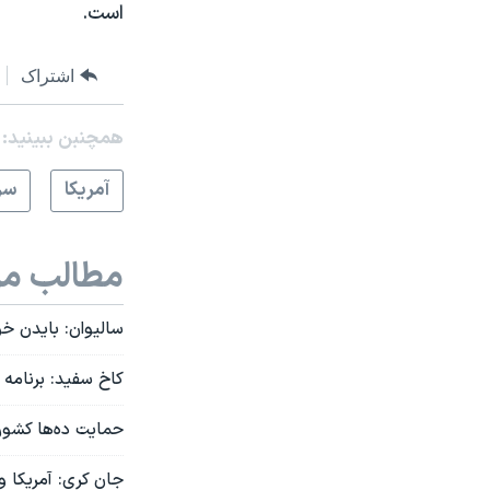
است.
اشتراک
همچنبن ببینید:
آمريکا
سر
مطالب مر
سالیوان: بایدن خو
کاخ سفید: برنامه
حمایت ده‌ها کشور 
جان کری: آمریکا و