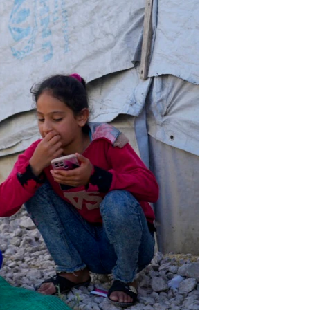
مستندها
فرهنگ و زندگی
حقوق شهروندی
انتخابات ریاست جمهوری آمریکا ۲۰۲۴
اقتصادی
حمله جمهوری اسلامی به اسرائیل
رمز مهسا
علم و فناوری
اسرائیل در جنگ
ورزش زنان در ایران
گالری عکس
اعتراضات زن، زندگی، آزادی
آرشیو پخش زنده
مجموعه مستندهای دادخواهی
تریبونال مردمی آبان ۹۸
دادگاه حمید نوری
چهل سال گروگان‌گیری
قانون شفافیت دارائی کادر رهبری ایران
اعتراضات مردمی آبان ۹۸
اسرائیل در جنگ