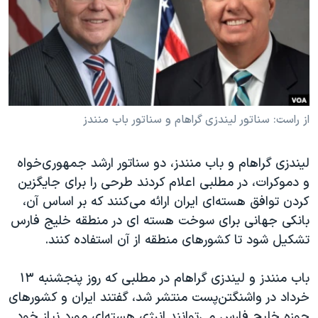
دنبال کنید
مستندها
فرهنگ و زندگی
حقوق شهروندی
انتخابات ریاست جمهوری آمریکا ۲۰۲۴
اقتصادی
حمله جمهوری اسلامی به اسرائیل
رمز مهسا
علم و فناوری
زبانهای مختلف
اسرائیل در جنگ
ورزش زنان در ایران
از راست: سناتور لیندزی گراهام و سناتور باب منندز
گالری عکس
اعتراضات زن، زندگی، آزادی
لیندزی گراهام و باب منندز، دو سناتور ارشد جمهوری‌خواه
آرشیو پخش زنده
مجموعه مستندهای دادخواهی
و دموکرات، در مطلبی اعلام کردند طرحی را برای جایگزین
تریبونال مردمی آبان ۹۸
کردن توافق هسته‌ای ایران ارائه می‌کنند که بر اساس آن،
بانکی جهانی برای سوخت هسته ای در منطقه خلیج فارس
دادگاه حمید نوری
تشکیل شود تا کشورهای منطقه از آن استفاده کنند.
چهل سال گروگان‌گیری
قانون شفافیت دارائی کادر رهبری ایران
باب منندز و لیندزی گراهام در مطلبی که روز پنجشنبه ۱۳
خرداد در واشنگتن‌پست منتشر شد، گفتند ايران و كشورهاى
اعتراضات مردمی آبان ۹۸
حوزه خليج فارس می‌توانند انرژى هسته‌اى مورد نياز خود