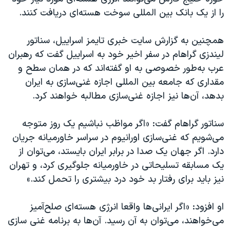
اسرائیل در جنگ
را از یک بانک بين المللى سوخت هسته‌ای دريافت كنند.
نرگس محمدی برنده جایزه نوبل صلح
همچنین به گزارش سايت خبرى تايمز اسراييل، سناتور
همایش محافظه‌کاران آمریکا «سی‌پک»
ليندزى گراهام در سفر اخير خود به اسراييل گفت که رهبران
صفحه‌های ویژه
عرب به‌‌طور خصوصى به او گفته‌اند كه در همان سطح و
سفر پرزیدنت ترامپ به چین
مقدارى كه جامعه بين المللى اجازه غنى‌سازى به ایران
بدهد، آن‌ها نیز اجازه غنى‌سازى مطالبه خواهند كرد.
سناتور گراهام گفت: «اگر مواظب نباشيم یک روز متوجه
می‌شویم كه غنى‌سازى اورانيوم در سراسر خاورميانه جريان
دارد. اگر جهان یک صدا در برابر ايران بایستد، می‌توان از
یک مسابقه تسليحاتى در خاورميانه جلوگيرى كرد، و تهران
نیز بايد براى رفتار بد خود درد بيشترى را تحمل كند.»
او افزود: «اگر ایرانی‌ها واقعا انرژى هسته‌اى صلح‌آمیز
می‌خواهند، می‌توان به آن رسید. آن‌ها به برنامه غنى سازى