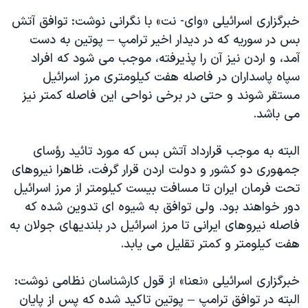
اسرائیل در جنگ
خبرگزاری اسرائیلی «وای- نت» با نگرانی نوشت: توافق آتش
نرگس محمدی برنده جایزه نوبل صلح
بس در سوریه که در دیدار اخیر ترامپ – پوتین به دست
همایش محافظه‌کاران آمریکا «سی‌پک»
آمد، و اردن نیز آن را پذیرفته، موجب می شود که افراد
سپاه پاسداران در فاصله هفت کیلومتری مرز اسرائیل
صفحه‌های ویژه
مستقر شوند و حتی در برخی نواحی این فاصله کمتر نیز
سفر پرزیدنت ترامپ به چین
می باشد.
البته به موجب قرارداد آتش بس که مورد تائید رؤسای
جمهوری دو کشور و دولت اردن قرار گرفت، ظاهرا نیروهای
تحت فرمان ایران تا مسافت بیست کیلومتر از مرز اسرائیل
دور خواهند بود. ولی توافق به شیوه ای تدوین شده که
فاصله نیروهای ایرانی تا مرز اسرائیل در بلندیهای جولان به
هفت کیلومتر و کمتر تقلیل می یابد.
خبرگزاری اسرائیلی «نعنا» از قول کارشناسان نظامی نوشت:
البته در توافق ترامپ – پوتین تاکید شده که پس از پایان