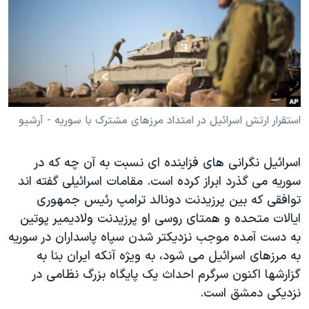
دنبال کنید
مستندها
فرهنگ و زندگی
حقوق شهروندی
انتخابات ریاست جمهوری آمریکا ۲۰۲۴
اقتصادی
حمله جمهوری اسلامی به اسرائیل
رمز مهسا
علم و فناوری
زبانهای مختلف
اسرائیل در جنگ
ورزش زنان در ایران
استقرار ارتش اسرائیل در امتداد مرزهای مشترک با سوریه - آرشیو
گالری عکس
اعتراضات زن، زندگی، آزادی
اسرائیل نگرانی های فزاینده ای نسبت به آن چه که در
آرشیو پخش زنده
مجموعه مستندهای دادخواهی
سوریه می گذرد ابراز کرده است. مقامات اسرائیلی گفته اند
تریبونال مردمی آبان ۹۸
توافقی که بین پرزیدنت دونالد ترامپ رئیس جمهوری
دادگاه حمید نوری
ایالات متحده و همتای روسی او پرزیدنت ولادیمیر پوتین
به دست آمده موجب نزدیکتر شدن سپاه پاسداران در سوریه
چهل سال گروگان‌گیری
به مرزهای اسرائیل می شود، به ویژه آنکه ایران بنا به
قانون شفافیت دارائی کادر رهبری ایران
گزارشها اکنون سرگرم احداث یک پایگاه بزرگ نظامی در
اعتراضات مردمی آبان ۹۸
نزدیکی دمشق است.