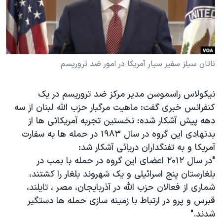
دنبال کنید
مستندها
فرهنگ و زندگی
حقوق شهروندی
انتخابات ریاست جمهوری آمریکا ۲۰۲۴
اقتصادی
حمله جمهوری اسلامی به اسرائیل
ناتان سیلز سفیر سیار آمریکا در امور ضد تروریسم
رمز مهسا
علم و فناوری
زبانهای مختلف
اسرائیل در جنگ
ورزش زنان در ایران
نیکولاس راسموسن مدیر مرکز ضد تروریسم در یک
گالری عکس
اعتراضات زن، زندگی، آزادی
کنفرانس خبری گفت: ماهیت مرگبار حزب الله لبنان از سه
آرشیو پخش زنده
مجموعه مستندهای دادخواهی
دهه پیش آشکار شده: نخستین تجربه آمریکائی ها از
بدنهادی این گروه در سال ۱۹۸۳ در حمله ها به سفارت
تریبونال مردمی آبان ۹۸
آمریکا و به تفنگداران دریائی آشکار شد:
دادگاه حمید نوری
"در سال ۲۰۱۲ اعضای این گروه در حمله با بمب در
چهل سال گروگان‌گیری
بلغارستان پنج اسرائیلی و یک شهروند بلغار را کشتند،
شماری از فعالان حزب الله در آذربایجان، مصر ، تایلند،
قانون شفافیت دارائی کادر رهبری ایران
قبرس و پرو در ارتباط با زمینه سازی حمله ها دستگیر
اعتراضات مردمی آبان ۹۸
شدند."