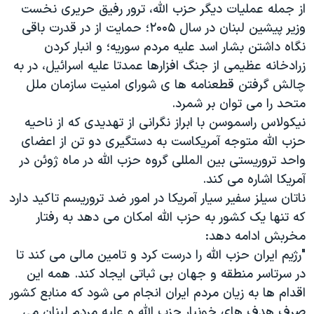
اسرائیل در جنگ
از جمله عملیات دیگر حزب الله، ترور رفیق حریری نخست
وزیر پیشین لبنان در سال ۲۰۰۵؛ حمایت از در قدرت باقی
نرگس محمدی برنده جایزه نوبل صلح
نگاه داشتن بشار اسد علیه مردم سوریه؛ و انبار کردن
همایش محافظه‌کاران آمریکا «سی‌پک»
زرادخانه عظیمی از جنگ افزارها عمدتا علیه اسرائیل، در به
صفحه‌های ویژه
چالش گرفتن قطعنامه ها ی شورای امنیت سازمان ملل
متحد را می توان بر شمرد.
سفر پرزیدنت ترامپ به چین
نیکولاس راسموسن با ابراز نگرانی از تهدیدی که از ناحیه
حزب الله متوجه آمریکاست به دستگیری دو تن از اعضای
واحد تروریستی بین المللی گروه حزب الله در ماه ژوئن در
آمریکا اشاره می کند.
ناتان سیلز سفیر سیار آمریکا در امور ضد تروریسم تاکید دارد
که تنها یک کشور به حزب الله امکان می دهد به رفتار
مخربش ادامه دهد:
"رژیم ایران حزب الله را درست کرد و تامین مالی می کند تا
در سرتاسر منطقه و جهان بی ثباتی ایجاد کند. همه این
اقدام ها به زیان مردم ایران انجام می شود که منابع کشور
صرف هدف های خونبار حزب الله و علیه مردم لبنان می