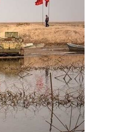
مستندها
فرهنگ و زندگی
حقوق شهروندی
انتخابات ریاست جمهوری آمریکا ۲۰۲۴
اقتصادی
حمله جمهوری اسلامی به اسرائیل
رمز مهسا
علم و فناوری
اسرائیل در جنگ
ورزش زنان در ایران
گالری عکس
اعتراضات زن، زندگی، آزادی
آرشیو پخش زنده
مجموعه مستندهای دادخواهی
تریبونال مردمی آبان ۹۸
دادگاه حمید نوری
چهل سال گروگان‌گیری
قانون شفافیت دارائی کادر رهبری ایران
اعتراضات مردمی آبان ۹۸
اسرائیل در جنگ