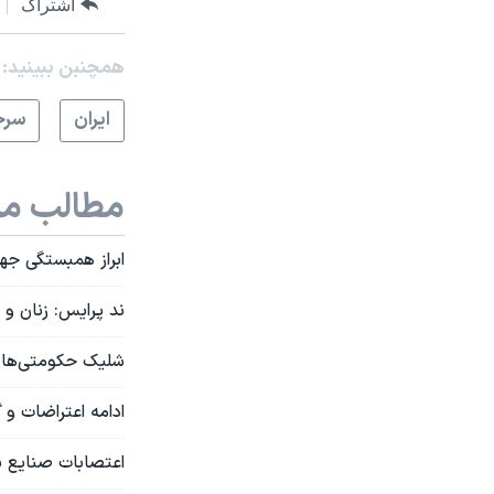
اشتراک
همچنبن ببینید:
ايران
سرخ
مطالب مر
ابراز همبستگی جها
ند پرایس: زنان و د
شلیک حکومتی‌ها ب
ادامه اعتراضات و 
اعتصابات صنایع ن