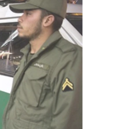
مستندها
فرهنگ و زندگی
حقوق شهروندی
انتخابات ریاست جمهوری آمریکا ۲۰۲۴
اقتصادی
حمله جمهوری اسلامی به اسرائیل
رمز مهسا
علم و فناوری
اسرائیل در جنگ
ورزش زنان در ایران
گالری عکس
اعتراضات زن، زندگی، آزادی
آرشیو پخش زنده
مجموعه مستندهای دادخواهی
تریبونال مردمی آبان ۹۸
دادگاه حمید نوری
چهل سال گروگان‌گیری
قانون شفافیت دارائی کادر رهبری ایران
اعتراضات مردمی آبان ۹۸
اسرائیل در جنگ