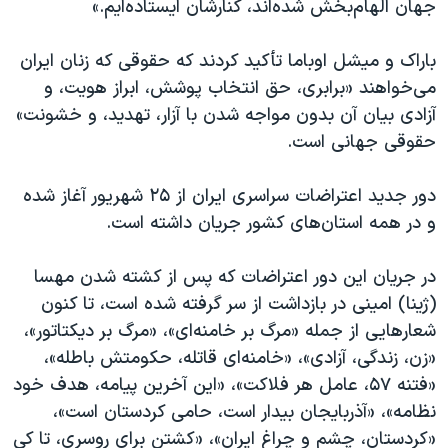
جهان الهام‌بخش شده‌اند، کنارشان ایستاده‌ایم.»
باراک و میشل اوباما تأکید کردند که حقوقی که زنان ایران
می‌خواهند «برابری، حق انتخاب پوشش، ابراز هویت، و
آزادی بیان آن بدون مواجه شدن با آزار، تهدید، و خشونت»
حقوقی جهانی است.
دور جدید اعتراضات سراسری ایران از ۲۵ شهریور آغاز شده
و در همه استان‌های کشور جریان داشته است.
در جریان این دور اعتراضات که پس از کشته شدن مهسا
(ژینا) امینی در بازداشت از سر گرفته شده است، تا کنون
شعارهایی از جمله «مرگ بر خامنه‌ای»، «مرگ بر دیکتاتور»،
«زن، زندگی، آزادی»، «خامنه‌ای قاتله، حکومتش باطله»،
«فتنه ۵۷، عامل هر فلاکت»، «این آخرین پیامه، هدف خود
نظامه»، «آذربایجان بیدار است، حامی کردستان است»،
«کردستان، چشم و چراغ ایران»، «کشتن برای روسری، تا کی