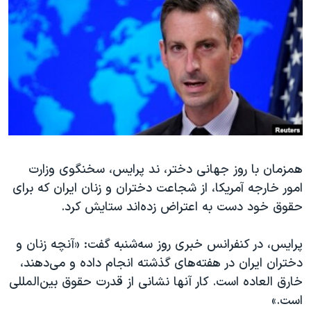
دنبال کنید
مستندها
فرهنگ و زندگی
حقوق شهروندی
انتخابات ریاست جمهوری آمریکا ۲۰۲۴
اقتصادی
حمله جمهوری اسلامی به اسرائیل
رمز مهسا
علم و فناوری
زبانهای مختلف
اسرائیل در جنگ
ورزش زنان در ایران
گالری عکس
اعتراضات زن، زندگی، آزادی
آرشیو پخش زنده
مجموعه مستندهای دادخواهی
همزمان با روز جهانی دختر، ند پرایس، سخنگوی وزارت
امور خارجه آمریکا، از شجاعت دختران و زنان ایران که برای
تریبونال مردمی آبان ۹۸
حقوق خود دست به اعتراض زده‌اند ستایش کرد.
دادگاه حمید نوری
چهل سال گروگان‌گیری
پرایس، در کنفرانس خبری روز سه‌شنبه گفت: «آنچه زنان و
دختران ایران در هفته‌های گذشته انجام داده و می‌دهند،
قانون شفافیت دارائی کادر رهبری ایران
خارق العاده است. کار آنها نشانی از قدرت حقوق بین‌المللی
اعتراضات مردمی آبان ۹۸
است.»