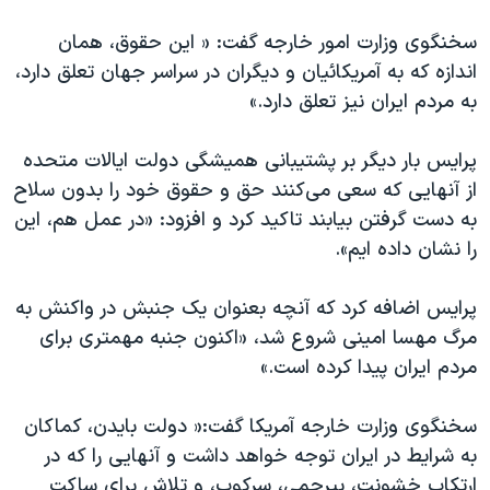
اسرائیل در جنگ
سخنگوی وزارت امور خارجه گفت: « این حقوق، همان
نرگس محمدی برنده جایزه نوبل صلح
اندازه که به آمریکائیان و دیگران در سراسر جهان تعلق دارد،
همایش محافظه‌کاران آمریکا «سی‌پک»
به مردم ایران نیز تعلق دارد.»
صفحه‌های ویژه
پرایس بار دیگر بر پشتیبانی همیشگی دولت ایالات متحده
سفر پرزیدنت ترامپ به چین
از آنهایی که سعی می‌کنند حق و حقوق خود را بدون سلاح
به دست گرفتن بیابند تاکید کرد و افزود: «در عمل هم، این
را نشان داده ایم».
پرایس اضافه کرد که آنچه بعنوان یک جنبش در واکنش به
مرگ مهسا امینی شروع شد، «اکنون جنبه مهمتری برای
مردم ایران پیدا کرده است.»
سخنگوی وزارت خارجه آمریکا گفت:« دولت بایدن، کماکان
به شرایط در ایران توجه خواهد داشت و آنهایی را که در
ارتکاب خشونت، بیرحمی، سرکوب، و تلاش برای ساکت