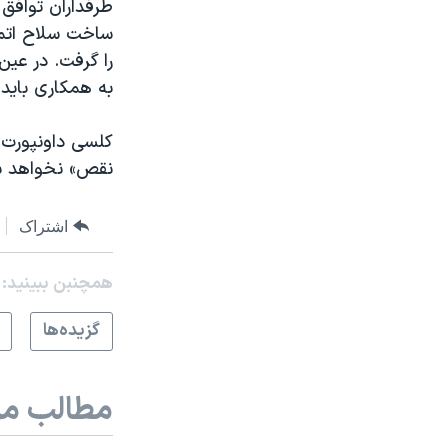
طرفداران توافق 
ساخت سلاح اتمی 
را گرفت. در عين
به همکاری بايد ا
کلسی داونپورت د
نقص» نخواهد بود
اشتراک
همچنبن ببینید:
گزيده‌ها
مطالب مر