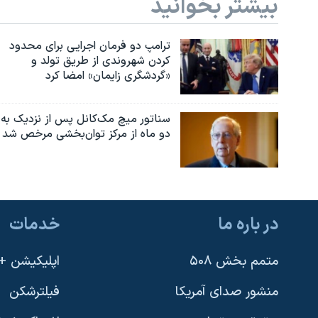
بیشتر بخوانید
ترامپ دو فرمان اجرایی برای محدود
کردن شهروندی از طریق تولد و
«گردشگری زایمان» امضا کرد
سناتور میچ مک‌کانل پس از نزدیک به
دو ماه از مرکز توان‌بخشی مرخص شد
در باره ما
خدمات
متمم بخش ۵۰۸
اپلیکیشن +VOA
منشور صدای آمریکا
فیلترشکن