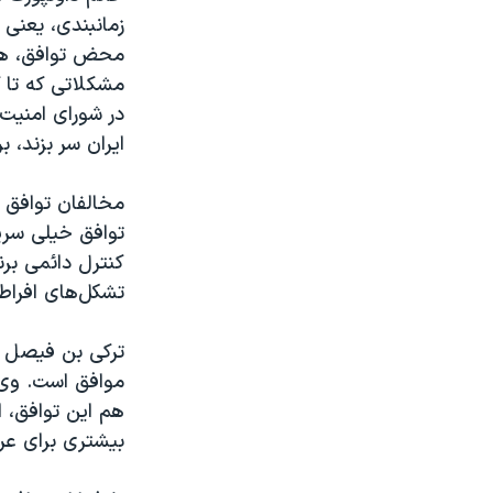
زمانبندی، يعنی 
مشکلاتی که تا ک
در شورای امنيت 
ايران سر بزند، 
مخالفان توافق با
توافق خيلی سريع
کنترل دائمی برن
تشکل‌های افراطی
ترکی بن فيصل آل
موافق است. وی م
هم اين توافق، ا
بيشتری برای عرض