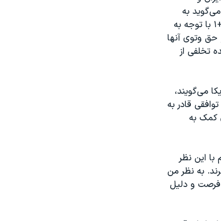
می‌گويد به
محض توافق، همۀ تحريم‌ها بايد لغو شود، در حالي که به باور اعضای گروه ۵+۱ با توجه به
 حق وتوی آنها
ه تخلفی از
کا می‌گويند،
وافقی قادر به
ی کمک به
با اين نظر
رند. به نظر من
ا فرصت و دليل