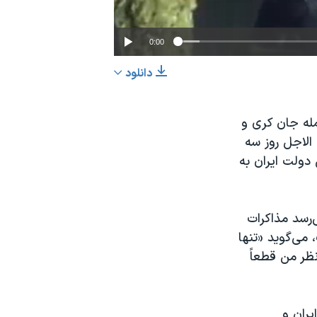
0:00
دانلود
EMBED
اشتراک
مله جان کری و
لاجل روز سه
ی دولت ايران به
‌رسد مذاکرات
می‌گويد «تنها
نظر من قطعاً
يران و