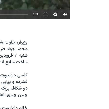
نرگس محمدی برنده جایزه نوبل صلح
همایش محافظه‌کاران آمریکا «سی‌پک»
2:29
صفحه‌های ویژه
سفر پرزیدنت ترامپ به چین
وزیران خارجه شش
محمد جواد ظريف
شنبه ۱۱ ف
ساخت سلاح اتمی
کلسی داونپورت، 
فشرده و پياپی ب
دو شکاف بزرگ با
چنين چيزی اتفاق
خانم داونپورت م