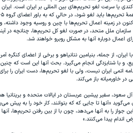
کندی يا سرعت لغو تحريم‌های بين المللی بر ايران است. ايران 
نون در زمينه اعمال تحريم‌ها با چين و روسيه وجود داشته، و
سازمان ملل متحد، در صورت لغو کل تحريم‌ها، چنانچه در آيند
برای اعمال دوباره آنها به مشکل روبرو خواهند شد.
 ايران، از جمله، بنيامين نتانياهو و برخی از اعضای کنگره آمري
، و با شتابزدگی انجام می‌گيرد. بحث آنها اين است که چنين ت
امه اتمی ايران نیست، ولی با لغو تحريم‌ها، دست ايران را برا
 در خاورميانه باز می‌کند.
 سعود، سفیر پيشين عربستان در ایالات متحده و بريتانيا هم 
ی‌گوید «آنها تا جايی که که بتوانند، کار خود را به پيش می‌ب
ين جواز را به آنها می‌دهد، چون با از بين رفتن تحريم‌ها، آنه
 اندام پيدا می‌کنند.»