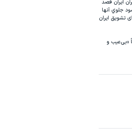
ران ايران قصد
ود جلوي آنها
ای تشويق ايران
ً «بی‌عيب و