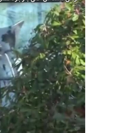
مستندها
فرهنگ و زندگی
حقوق شهروندی
انتخابات ریاست جمهوری آمریکا ۲۰۲۴
اقتصادی
حمله جمهوری اسلامی به اسرائیل
رمز مهسا
علم و فناوری
اسرائیل در جنگ
ورزش زنان در ایران
گالری عکس
اعتراضات زن، زندگی، آزادی
آرشیو پخش زنده
مجموعه مستندهای دادخواهی
تریبونال مردمی آبان ۹۸
دادگاه حمید نوری
چهل سال گروگان‌گیری
قانون شفافیت دارائی کادر رهبری ایران
اعتراضات مردمی آبان ۹۸
اسرائیل در جنگ