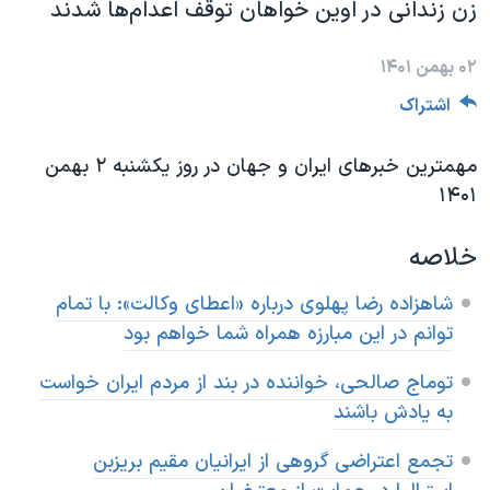
زن زندانی در اوین خواهان توقف اعدام‌ها شدند
دنبال کنید
مستندها
فرهنگ و زندگی
حقوق شهروندی
انتخابات ریاست جمهوری آمریکا ۲۰۲۴
۰۲ بهمن ۱۴۰۱
اقتصادی
حمله جمهوری اسلامی به اسرائیل
اشتراک
رمز مهسا
علم و فناوری
مهمترین خبرهای ایران و جهان در روز یکشنبه ۲ بهمن
زبانهای مختلف
اسرائیل در جنگ
ورزش زنان در ایران
۱۴۰۱
گالری عکس
اعتراضات زن، زندگی، آزادی
خلاصه
آرشیو پخش زنده
مجموعه مستندهای دادخواهی
تریبونال مردمی آبان ۹۸
شاهزاده رضا پهلوی درباره «اعطای وکالت»: با تمام
توانم در این مبارزه همراه شما خواهم بود
دادگاه حمید نوری
چهل سال گروگان‌گیری
توماج صالحی، خواننده در بند از مردم ایران خواست
به یادش باشند
قانون شفافیت دارائی کادر رهبری ایران
اعتراضات مردمی آبان ۹۸
تجمع اعتراضی گروهی از ایرانیان مقیم بریزبن