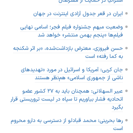
استرالیا در حمایت از معترضان
اسرائیل در جنگ
نرگس محمدی برنده جایزه نوبل صلح
ایران در قعر جدول آزادی اینترنت در جهان
همایش محافظه‌کاران آمریکا «سی‌پک»
وضعیت مبهم جشنواره فیلم فجر؛ اسامی نهایی
صفحه‌های ویژه
فیلم‌ها «پنجم بهمن منتشر» خواهد شد
سفر پرزیدنت ترامپ به چین
حسن فیروزی، معترض بازداشت‌شده، «بر اثر شکنجه
به کما رفته» است
جان کربی: آمریکا و اسرائیل در مورد «تهدیدهای
ناشی از جمهوری اسلامی» هم‌نظر هستند
عبیر السهلانی: همچنان باید به ۲۷ کشور عضو
اتحادیه فشار بیاوریم تا سپاه در لیست تروریستی قرار
بگیرد
رها بحرینی: محمد قبادلو از دسترسی به دارو محروم
است