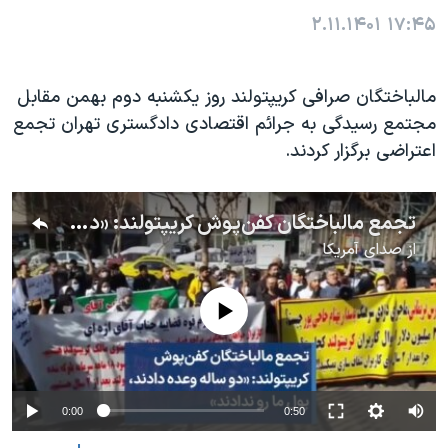
۲.۱۱.۱۴۰۱
۱۷:۴۵
مالباختگان صرافی کریپتولند روز یکشنبه دوم بهمن مقابل
مجتمع رسیدگی به جرائم اقتصادی دادگستری تهران تجمع
اعتراضی برگزار کردند.
تجمع مالباختگان کفن‌پوش کریپتولند: «دو ساله وعده دادند، پول ما رو ندادند»
از
صدای آمریکا
No media source currently available
0:00
0:50