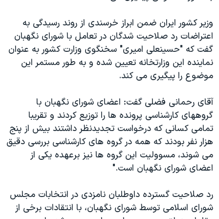
اسرائیل در جنگ
نرگس محمدی برنده جایزه نوبل صلح
وزیر کشور ایران ضمن ابراز خرسندی از روند رسیدگی به
اعتراضات رد صلاحیت شدگان در تعامل با شورای نگهبان
همایش محافظه‌کاران آمریکا «سی‌پک»
گفت که "حسینعلی امیری" سخنگوی وزارت کشور به عنوان
صفحه‌های ویژه
نماینده این وزارتخانه تعیین شده و به طور مستمر این
سفر پرزیدنت ترامپ به چین
موضوع را پیگیری می کند.
آقای رحمانی فضلی گفت: اعضای شورای نگهبان با
گروههای کارشناسی پرونده ها را توزیع کردند و تقریبا
تمامی کسانی که درخواست تجدیدنظر داشتند بیش از پنج
هزار نفر بودند که همه در گروه های کارشناسی بررسی دقیق
می شوند، مسوولیت این گروه ها نیز برعهده یکی از
اعضای شورای نگهبان است."
رد صلاحیت گسترده داوطلبان نامزدی در انتخابات مجلس
شورای اسلامی توسط شورای نگهبان، با انتقادات برخی از