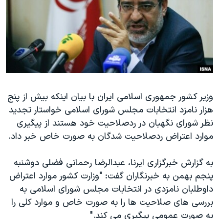
دنبال کنید
مستندها
فرهنگ و زندگی
حقوق شهروندی
انتخابات ریاست جمهوری آمریکا ۲۰۲۴
اقتصادی
حمله جمهوری اسلامی به اسرائیل
رمز مهسا
علم و فناوری
زبانهای مختلف
اسرائیل در جنگ
ورزش زنان در ایران
وزیر کشور جمهوری اسلامی ایران با بیان اینکه بیش از پنج
گالری عکس
اعتراضات زن، زندگی، آزادی
هزار نامزد انتخابات مجلس شورای اسلامی خواستار تجدید
آرشیو پخش زنده
مجموعه مستندهای دادخواهی
نظر شورای نگهبان در ردصلاحیت خود هستند از پیگیری
تریبونال مردمی آبان ۹۸
موارد اعتراض ردصلاحیت شدگان به صورت خاص خبر داد.
دادگاه حمید نوری
به گزارش خبرگزاری ایرنا، عبدالرضا رحمانی فضلی دوشنبه
چهل سال گروگان‌گیری
پنجم بهمن به خبرنگاران گفت: "وزارت کشور موارد اعتراض
قانون شفافیت دارائی کادر رهبری ایران
داوطلبان نامزدی در انتخابات مجلس شورای اسلامی به
بررسی های صلاحیت ها را به صورت خاص و موارد کلی را
اعتراضات مردمی آبان ۹۸
به صورت عمومی پیگیری می کند."