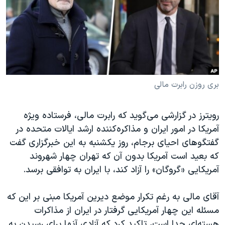
دنبال کنید
مستندها
فرهنگ و زندگی
حقوق شهروندی
انتخابات ریاست جمهوری آمریکا ۲۰۲۴
اقتصادی
حمله جمهوری اسلامی به اسرائیل
رمز مهسا
علم و فناوری
زبانهای مختلف
اسرائیل در جنگ
ورزش زنان در ایران
بری روزن رابرت مالی
گالری عکس
اعتراضات زن، زندگی، آزادی
رویترز در گزارشی می‌گوید که رابرت مالی، فرستاده ویژه
آرشیو پخش زنده
مجموعه مستندهای دادخواهی
آمریکا در امور ایران و مذاکره‌کننده ارشد ایالات متحده در
تریبونال مردمی آبان ۹۸
گفتگوهای احیای برجام، روز یکشنبه به این خبرگزاری گفت
که بعید است آمریکا بدون آن که تهران چهار شهروند
دادگاه حمید نوری
آمریکایی «گروگان» را آزاد کند، با ایران به توافقی برسد.
چهل سال گروگان‌گیری
قانون شفافیت دارائی کادر رهبری ایران
آقای مالی به رغم تکرار موضع دیرین آمریکا مبنی بر این که
مسئله این چهار آمریکایی گرفتار در ایران از مذاکرات
اعتراضات مردمی آبان ۹۸
هسته‌ای جدا است، تاکید کرد که آزادی آنها برای رسیدن به