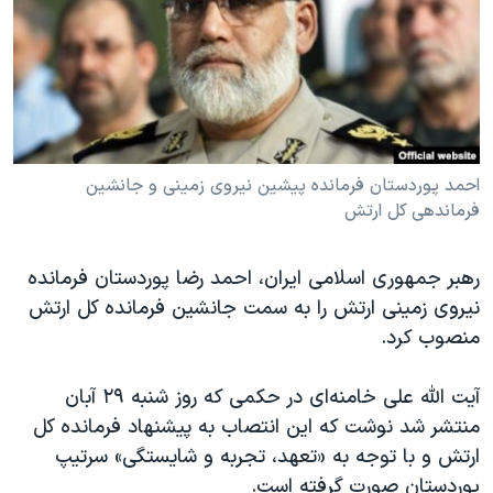
دنبال کنید
مستندها
فرهنگ و زندگی
حقوق شهروندی
انتخابات ریاست جمهوری آمریکا ۲۰۲۴
اقتصادی
حمله جمهوری اسلامی به اسرائیل
رمز مهسا
علم و فناوری
زبانهای مختلف
اسرائیل در جنگ
ورزش زنان در ایران
احمد پوردستان فرمانده پیشین نیروی زمینی و جانشین
فرماندهی کل ارتش
گالری عکس
اعتراضات زن، زندگی، آزادی
آرشیو پخش زنده
مجموعه مستندهای دادخواهی
رهبر جمهوری اسلامی ایران، احمد رضا پوردستان فرمانده
تریبونال مردمی آبان ۹۸
نیروی زمینی ارتش را به سمت جانشین فرمانده کل ارتش
منصوب کرد.
دادگاه حمید نوری
چهل سال گروگان‌گیری
آیت الله علی خامنه‌ای در حکمی که روز شنبه ۲۹ آبان
قانون شفافیت دارائی کادر رهبری ایران
منتشر شد نوشت که این انتصاب به پیشنهاد فرمانده کل
ارتش و با توجه به «تعهد، تجربه و شایستگی» سرتیپ
اعتراضات مردمی آبان ۹۸
پوردستان صورت گرفته است.