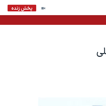
پخش زنده
لی