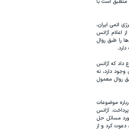
ه منطبق است با
ی اتمی ایران،
د پس از اعلام آژانس
رد نظر این آژانس (INFCIRC/711)، پادمان‌ها را طبق روال
دارد.
۲۰۱ به دکتر عباسی اطلاع داد که آژانس
 وجود دارد، نه
طبق روال معمول
وین، درباره موضوعات
پرداخت. آژانس
آژانس در مورد مسائل حل
 دعوت کرد و از