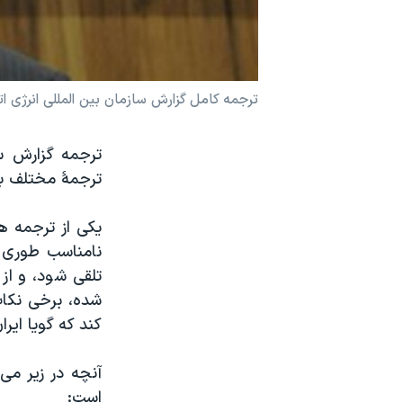
نرگس محمدی برنده جایزه نوبل صلح
همایش محافظه‌کاران آمریکا «سی‌پک»
صفحه‌های ویژه
ترجمه کامل گزارش سازمان بین المللی انرژی اتم
سفر پرزیدنت ترامپ به چین
ترجمۀ مختلف به
یکی از ترجمه ه
نامناسب طوری ن
تلقی شود، و از
شده، برخی نکات
کند که گویا ایر
آنچه در زیر می
است: