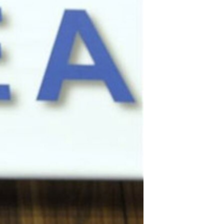
مستندها
فرهنگ و زندگی
حقوق شهروندی
انتخابات ریاست جمهوری آمریکا ۲۰۲۴
اقتصادی
حمله جمهوری اسلامی به اسرائیل
رمز مهسا
علم و فناوری
اسرائیل در جنگ
ورزش زنان در ایران
گالری عکس
اعتراضات زن، زندگی، آزادی
آرشیو پخش زنده
مجموعه مستندهای دادخواهی
تریبونال مردمی آبان ۹۸
دادگاه حمید نوری
چهل سال گروگان‌گیری
قانون شفافیت دارائی کادر رهبری ایران
اعتراضات مردمی آبان ۹۸
اسرائیل در جنگ