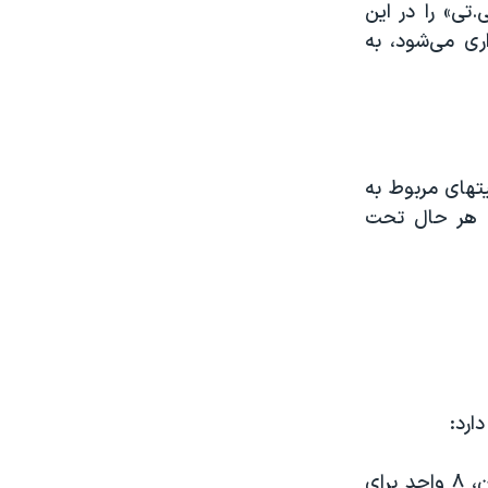
تی» را در این
ری می‌شود، به
یتهای مربوط به
ه هر حال تحت
سالن تولید A و سالن تولید B. بر اساس اطلاعات ارائه شدۀ طرح توسط ایران، ۸ واحد برای