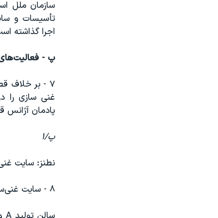
سازمان ملل است
تأسیسات و سایت
اجرا گذاشته است
پ - فعالیت‌‌های
۷ - بر خلاف ق
غنی سازی را د
پادمان آژانس قر
پ/۱
نطنز: سایت غنی
۸ - سایت غنی‌سازی سوخت: دو سالن آبشار در سایت غنی سازی سوخت وجود دارد: