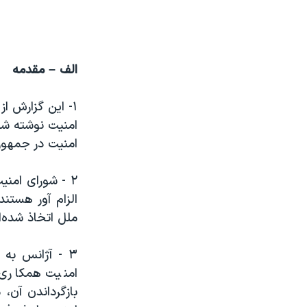
الف – مقدمه
۱- این گزارش ا
امنیت نوشته شده
امنیت در جمهوری
۲ - شورای امنی
الزام آور هستن
ملل اتخاذ شده‌ا
۳ - آژانس به 
امنیت همکاری 
بازگرداندن آن