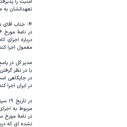
امنیت را پذیرفت
تعهداتشان به م
۴- جناب آقای 
معمول اجرا کند،
با در نظر گرفتن
در جایگاهی است 
در ایران اجرا کند
مربوط به اجرای
نشده ای که دربا