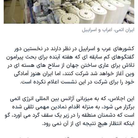
دنبال کنید
مستندها
فرهنگ و زندگی
حقوق شهروندی
انتخابات ریاست جمهوری آمریکا ۲۰۲۴
اقتصادی
حمله جمهوری اسلامی به اسرائیل
ايران اتمی، اعراب و اسراييل
رمز مهسا
علم و فناوری
زبانهای مختلف
کشورهای عرب و اسراييل در نظر دارند در نخستين دور
اسرائیل در جنگ
ورزش زنان در ایران
گفتگوهای کم سابقه ای که هفته آينده برای بحث پيرامون
گالری عکس
اعتراضات زن، زندگی، آزادی
تلاش برای عاری ساختن جهان از سلاح های هسته ای در
وين آغاز خواهد شد شرکت کنند، اما ايران هنوز آمادگی
آرشیو پخش زنده
مجموعه مستندهای دادخواهی
خود را برای شرکت در اين نشست اعلام نکرده است.
تریبونال مردمی آبان ۹۸
دادگاه حمید نوری
اين اجلاس، که به ميزبانی آژانس بين المللی انرژی اتمی
برگزار می شود، به منزله اقدام نمادين مهمی تلقی شده
چهل سال گروگان‌گیری
است که دشمنان منطقه را در زير يک سقف گرد می آورد، گو
قانون شفافیت دارائی کادر رهبری ایران
اينکه انتظار هيچ نتيجه ای از آن نمی رود.
اعتراضات مردمی آبان ۹۸