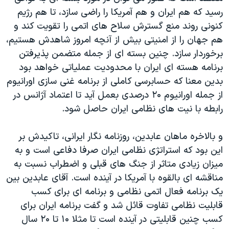
رسيد که هم ايران و هم آمريکا را راضی سازد، تا هم رژيم
کنونی روند منع گسترش سلاح های اتمی را تقويت کند و
هم جهان را از امنيتی بيش از آنچه امروز شاهدش هستيم،
برخوردار سازد. چنين بسته ای از جمله متضمن پذيرفتن
برنامه هسته ای ايران با محدوديت عملياتی خواهد بود
بدين معنا که حسابرسی کاملی از برنامه غنی سازی اورانيوم
از جمله اورانيوم ۲۰ درصدی بعمل آيد تا اعتماد آژانس در
رابطه با نيت های نظامی ايران حاصل شود.
و بالاخره ماهان عابدين، روزنامه نگار ايرانی، تاکيدش بر
اين بود که استراتژی نظامی ايران صرفا دفاعی است و به
ميزان زيادی متاثر از جنگ های قبلی و اضطراب نسبت به
مناقشه ای بالقوه با آمريکا در آينده است. آقای عابدين بين
يک برنامه فعال اتمی نظامی و برنامه ای برای کسب
قابليت نظامی تفاوت قائل شد و گفت برنامه ايران برای
کسب چنين قابليتی در آينده است تا مثلا ۱۰ تا ۲۰ سال