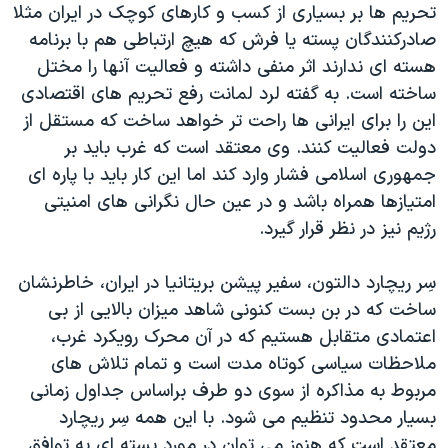
تحريم ها بر بسياری از کسب و کارهای کوچک در ايران مثلا
صادرکنندگان پسته يا فرش که هيچ ارتباطی هم با برنامه
هسته ای ندارند اثر منفی داشته و فعاليت آنها را مختل
ساخته است. به گفته لرد لمانت رفع تحريم های اقتصادی
اين را برای ايرانی ها راحت تر خواهد ساخت که مستقل از
دولت فعاليت کنند. وی معتقد است که غرب بايد بر
جمهوری اسلامی فشار وارد کند اما اين کار بايد با پاره ای
امتيازها همراه باشد و در عين حال نگرانی های امنيتی
رژيم نيز در نظر قرار گيرد.
سِر ريچارد دالتون، سفير پيشن بريتانيا در ايران، خاطرنشان
ساخت که در بن بست کنونی شاهد ميزان بالايی از بی
اعتمادی متقابل هستيم که در آن محرک رويکرد غرب،
ملاحظات سياسی کوتاه مدت است و تمام تلاش های
مربوط به مذاکره از سوی دو طرف براساس جداول زمانی
بسيار محدود تنظيم می شود. با اين همه سِر ريچارد
معتقد است که هنوز می توان در مورد بسته ای به توافق