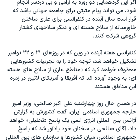
اگر اين گردهمايی دو روزه به آرامی و بی دردسر انجام
اسرائیل در جنگ
شود، می تواند پيام مثبتی برای جامعه جهانی باشد که
نرگس محمدی برنده جایزه نوبل صلح
قرار است سال آينده در کنفرانسی برای عاری ساختن
همایش محافظه‌کاران آمریکا «سی‌پک»
خاورميانه از سلاح هسته ای و ديگر سلاحهای کشتار
گروهی شرکت کنند.
صفحه‌های ویژه
سفر پرزیدنت ترامپ به چین
کنفرانس هفته آينده در وين که در روزهای ۲۱ و ۲۲ نوامبر
تشکيل خواهد شد، توجه خود را به تجربيات کشورهايی
معطوف خواهد کرد که «مناطق عاری از سلاح های هسته
ای» به وجود آورده اند که آفريقا و آمريکای لاتين در زمره
اين مناطق هستند.
در همين حال روز چهارشنبه علی اکبر صالحی، وزير امور
خارجه جمهوری اسلامی ایران، گفت کشورش به گزارش
آژانس بين المللی انرژی اتمی يک پاسخ «تحليلی» خواهد
داد. آقای صالحی در سخنان خود يادآور شد که پاسخ
جمهوری اسلامی، ميان کشورها و سازمان های بين المللی