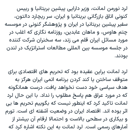
لرد نورمن لمانت، وزير دارايی پيشين بريتانيا و رييس
کنونی اتاق بازرگانی بريتانيا و ايران، سر ريچارد دالتون،
سفير پيشين بريتانيا در ايران و پژوهشگر کنونی در موسسه
چتم هاوس، و ماهان عابدين، روزنامه نگاری که اغلب در
مورد مسائل ايران قلم می زند، سه سخنران شرکت کننده
در جلسه موسسه بين المللی مطالعات استراتژيک در لندن
بودند.
لرد لمانت براين عقيده بود که تحريم های اقتصادی برای
متوقف ساختن يا کند کردن برنامه اتمی ايران هرگز به
هدف سياسی خود دست نخواهد يافت، درست همانگونه
که در مورد عراق هم پاسخ مطلوب را نداد. با اين حال لرد
لمانت تاکيد کرد که اينطور نيست که بگوييم تحريم ها بی
اثر بوده اند. اقتصاد ايران در وضعيت آشفته ای است. تورم
و بيکاری در سطحی بالاست و احتمالا ارقام آن بيشتر از
آمارهای رسمی است. لرد لمانت به اين نکته اشاره کرد که