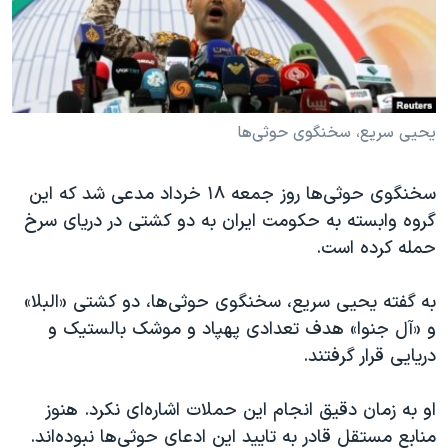
دنبال کنید
مستندها
فرهنگ و زندگی
حقوق شهروندی
انتخابات ریاست جمهوری آمریکا ۲۰۲۴
اقتصادی
حمله جمهوری اسلامی به اسرائیل
رمز مهسا
علم و فناوری
یحیی سریع، سخنگوی حوثی‌ها
زبانهای مختلف
اسرائیل در جنگ
ورزش زنان در ایران
سخنگوی حوثی‌ها روز جمعه ۱۸ خرداد مدعی شد که این
گالری عکس
اعتراضات زن، زندگی، آزادی
گروه وابسته به حکومت ایران به دو کشتی در دریای سرخ
آرشیو پخش زنده
مجموعه مستندهای دادخواهی
حمله کرده است.
تریبونال مردمی آبان ۹۸
به گفته یحیی سریع، سخنگوی حوثی‌ها، دو کشتی «البلا»
دادگاه حمید نوری
و «آل جنوا» هدف تعدادی پهپاد و موشک بالستیک و
چهل سال گروگان‌گیری
دریایی قرار گرفتند.
قانون شفافیت دارائی کادر رهبری ایران
او به زمان دقیق انجام این حملات اشاره‌ای نکرد. هنوز
اعتراضات مردمی آبان ۹۸
منابع مستقل قادر به تایید این ادعای حوثی‌ها نبوده‌اند.