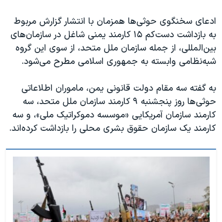
اسرائیل در جنگ
ادعای سخنگوی حوثی‌ها همزمان با انتشار گزارش مربوط
نرگس محمدی برنده جایزه نوبل صلح
به بازداشت دست‌کم ۱۵ کارمند یمنی شاغل در سازمان‌های
همایش محافظه‌کاران آمریکا «سی‌پک»
بین‌المللی، از جمله سازمان ملل متحد، از سوی این گروه
صفحه‌های ویژه
شبه‌نظامی وابسته به جمهوری اسلامی مطرح می‌شود.
سفر پرزیدنت ترامپ به چین
به گفته سه مقام دولت قانونی یمن، ماموران اطلاعاتی
حوثی‌ها روز پنجشنبه ٩ کارمند سازمان ملل متحد، سه
کارمند سازمان آمریکایی «موسسه دموکراتیک ملی»، و سه
کارمند یک سازمان حقوق بشری محلی را بازداشت کرده‌اند.