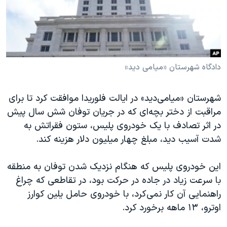
دنبال کنید
مستندها
فرهنگ و زندگی
حقوق شهروندی
انتخابات ریاست جمهوری آمریکا ۲۰۲۴
اقتصادی
حمله جمهوری اسلامی به اسرائیل
رمز مهسا
علم و فناوری
دادگاه شهرستان «میامی دید»
زبانهای مختلف
اسرائیل در جنگ
ورزش زنان در ایران
شهرستان «میامی‌دید» در ایالت فلوریدا موافقت کرد تا برای
گالری عکس
اعتراضات زن، زندگی، آزادی
مراقبت از دختر بچه‌ای که در جریان توفان شش سال پیش
آرشیو پخش زنده
مجموعه مستندهای دادخواهی
در اثر تصادف با یک خودروی پلیس، ستون‌ فقراتش به
شدت آسیب دید، مبلغ چهار میلیون دلار هزینه کند.
تریبونال مردمی آبان ۹۸
دادگاه حمید نوری
این خودروی پلیس که هنگام نزدیک شدن توفان به منطقه
چهل سال گروگان‌گیری
با سرعت زیاد در جاده در حرکت بود، در تقاطعی که چراغ
راهنمایی آن کار نمی‌کرد، با خودروی حامل یلین کوارز
قانون شفافیت دارائی کادر رهبری ایران
اوترو، ۱۳ ماهه برخورد کرد.
اعتراضات مردمی آبان ۹۸