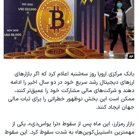
دنبال کنید
مستندها
فرهنگ و زندگی
حقوق شهروندی
انتخابات ریاست جمهوری آمریکا ۲۰۲۴
اقتصادی
حمله جمهوری اسلامی به اسرائیل
رمز مهسا
علم و فناوری
زبانهای مختلف
اسرائیل در جنگ
ورزش زنان در ایران
گالری عکس
اعتراضات زن، زندگی، آزادی
آرشیو پخش زنده
مجموعه مستندهای دادخواهی
بانک مرکزی اروپا روز سه‌شنبه اعلام کرد که اگر بازارهای
ارزهای دیجیتال رشد سریع خود در دو سال اخیر را ادامه
تریبونال مردمی آبان ۹۸
دهند و شرکت‌های مالی مشارکت خود را عمیق‌تر کنند،
دادگاه حمید نوری
ممکن است این بخش نوظهور خطراتی را برای ثبات مالی
چهل سال گروگان‌گیری
جهان ایجاد کنند.
قانون شفافیت دارائی کادر رهبری ایران
بازار رمزارز، این ماه پس از سقوط «ترا یواس‌دی»، یکی از
اعتراضات مردمی آبان ۹۸
مهمترین «استیبل‌کوین‌ها» به شدت سقوط کرد. این سقوط