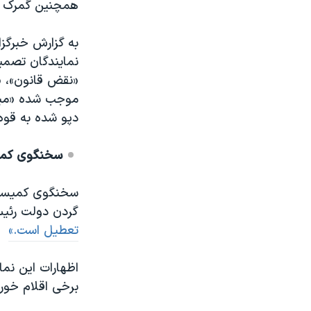
همچنین گمرک ا
نمایندگان تصمیم
«نقض قانون»، «ا
موجب شده «میلی
دپو شده به قوه
سخنگوی کمی
سخنگوی کمیسیون
گردن دولت رئی
تعطیل است.»
اظهارات این نما
برخی اقلام خوراکی بیش از ۱۰۰ 