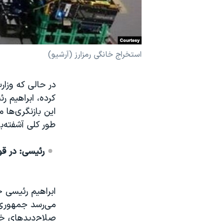
نرگس محمدی برنده جایزه نوبل صلح
همایش محافظه‌کاران آمریکا «سی‌پک»
صفحه‌های ویژه
استخراج خانگی رمزارز (آرشیو)
سفر پرزیدنت ترامپ به چین
در حالی که وزارت
کرده، ابراهیم ر
این بازنگری‌ها م
طور کلی آشفته‌ب
رئیسی: در قو
ابراهیم رئیسی خ
می‌رسد جمهوری 
صلاح‌دیدهای خود