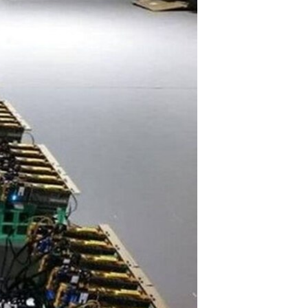
مستندها
فرهنگ و زندگی
حقوق شهروندی
انتخابات ریاست جمهوری آمریکا ۲۰۲۴
اقتصادی
حمله جمهوری اسلامی به اسرائیل
رمز مهسا
علم و فناوری
اسرائیل در جنگ
ورزش زنان در ایران
گالری عکس
اعتراضات زن، زندگی، آزادی
آرشیو پخش زنده
مجموعه مستندهای دادخواهی
تریبونال مردمی آبان ۹۸
دادگاه حمید نوری
چهل سال گروگان‌گیری
قانون شفافیت دارائی کادر رهبری ایران
اعتراضات مردمی آبان ۹۸
اسرائیل در جنگ