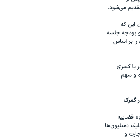
قدیم می‌شود.
 بیان این که
و بودجه جلسه
را بر اساس
ر با کسری
 و سهم
ر گمرک
ه قضاییه
لیف «میلیون‌ها
جارت و