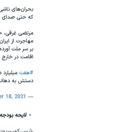
بحران‌های ناشی 
که حتی صدای حا
مرتضی غرقی، خب
مهاجرت از ایران
بر سر ملت آورد
اقامت در خارج 
#هفت
میلیارد د
دستش به دهانش 
r 18, 2021
— Morteza Ghoroghi (@MortezaGhoroghi)
لایحه بودجه