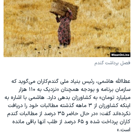
دنبال کنید
مستندها
فرهنگ و زندگی
حقوق شهروندی
انتخابات ریاست جمهوری آمریکا ۲۰۲۴
اقتصادی
حمله جمهوری اسلامی به اسرائیل
رمز مهسا
علم و فناوری
زبانهای مختلف
اسرائیل در جنگ
ورزش زنان در ایران
گالری عکس
اعتراضات زن، زندگی، آزادی
فصل برداشت گندم
آرشیو پخش زنده
مجموعه مستندهای دادخواهی
عطاالله هاشمی، رئیس بنیاد ملی گندم‌کاران می‌گوید که
تریبونال مردمی آبان ۹۸
سازمان برنامه و بودجه همچنان «نزدیک به ۱۱۰ هزار
دادگاه حمید نوری
میلیارد تومان» به کشاورزان بدهی دارد. هاشمی با اشاره به
چهل سال گروگان‌گیری
اینکه کشاورزان از ۳ ماهه گذشته مطالبات خود را دریافت
نکرده‌اند گفت: «در حال حاضر ۳۵ درصد از مطالبات گندم
قانون شفافیت دارائی کادر رهبری ایران
کاران پرداخت شده و ۶۵ درصد از طلب آنها باقی مانده
اعتراضات مردمی آبان ۹۸
است.»