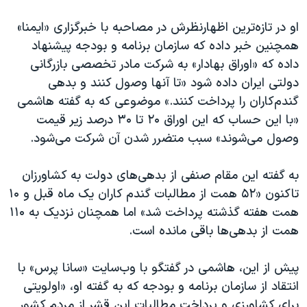
اسرائیل در جنگ
او در تازه‌ترین اظهارنظرش در مصاحبه با خبرگزاری «ایمنا»
نرگس محمدی برنده جایزه نوبل صلح
همچنین خبر داده که سازمان برنامه و بودجه پیشنهاد
همایش محافظه‌کاران آمریکا «سی‌پک»
داده که «اوراق بهادار» به شرکت مادر تخصصی بازرگانی
صفحه‌های ویژه
دولتی ایران داده شود «تا آنها وصول کنند و بدهی
گندم‌کاران را پرداخت کنند.» موضوعی که به گفته هاشمی
سفر پرزیدنت ترامپ به چین
«با این حساب که این اوراق ۲۰ تا ۳۰ درصد زیر قیمت
وصول می‌شوند» سبب متضرر شدن آن شرکت می‌شود.
به گفته این مقام صنفی از بدهی‌های دولت به کشاورزان
تاکنون «۵۲ همت از مطالبات گندم کاران یک ماه قبل و ۱۰
همت هفته گذشته پرداخت شد» اما همچنان نزدیک به ۱۱۰
همت از بدهی‌ها باقی مانده است.
پیش از این، هاشمی در گفتگو با وب‌سایت «سانا پرس» با
انتقاد از سازمان برنامه و بودجه که به گفته او، «اولویتی
برای کشاورزی و پرداخت مطالبات این قشر از مردم کشور